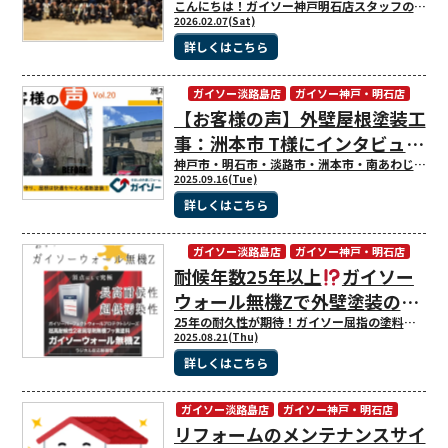
た！
こんにちは！ガイソー神戸明石店スタッフの田中です。 先日、全国の加盟店が集結する「GAISO全体総会2026」に参加させていただきました。 北から南まで、多くの仲間が一堂に会し、非常に熱気あふれる時間となりました。 ↑みんなでガイソーのGマークです
2026.02.07(Sat)
詳しくはこちら
ガイソー淡路島店
ガイソー神戸・明石店
【お客様の声】外壁屋根塗装工
現場ブログ
事：洲本市 T様にインタビュー
させて頂きました！！
神戸市・明石市・淡路市・洲本市・南あわじ市の外壁塗装・屋根工事・雨漏り専門店、ガイソー神戸・明石店、淡路島店です！ いつもガイソー神戸店、ガイソー淡路島店のブログをご覧頂きありがとうございます
2025.09.16(Tue)
詳しくはこちら
ガイソー淡路島店
ガイソー神戸・明石店
耐候年数25年以上
ガイソー
現場ブログ
ウォール無機Zで外壁塗装のス
スメ
25年の耐久性が期待！ガイソー屈指の塗料、無機Zのご紹介！ ガイソーウォール無機Zについてご紹介♪ 外壁塗装・屋根塗装に使用する塗料にはいくつかの種類がありますが、今回はその中でも、特におすすめしたい最上級塗料「ガイソーウォール無機Z」をご紹介致します。 ガイソーグループが独自に開発した無機塗料で、無機物の耐久性や耐候性を生かした有機と無機の良いとこ取りのハイブリッド塗料です。 大切なお住いの外装リフォームをご検討されている方必見です！ １．無機塗料とは？ 一般的な塗料は有機塗料が多く、アクリルやウレタン、シリコン塗料がこれにあたります。塗料の基本性能は、塗料を構成する主成分に大きく左右されます。 外壁や屋根の劣化の原因で多い、チョーキングや色あせ等は紫外線が大きな要因となり発生しますが、これは紫外線が塗料を構成する有機物に反応するからです。 一方無機塗料は、炭素を含まない無機物を配合していますので(ガラスやセラミック等が無機物にあたります)、紫外線にも強く、優れた耐候性・耐久性により長くお住まいを守ります。 無機塗料のメリットは何といっても高い耐久性です！他の塗料に比べ大変寿命が長いので、メンテナンスも少なくて済みますよ♪ ▼無機塗料のメリット▼ ・高い耐候性(２０年～２５年)！ ・カビ・苔が繁殖しにくい！ ・高い不燃性！ ・超低汚染性！ ２．ガイソーウォール無機Zについて。 「塗料の頂点を追求した最上級塗料」を謳っているガイソーウォール無機Z！ 耐候性に優れているフッ素系塗料と無機成分「オルガノポリシロキサン」更に、ラジカル反応制御技術を融合することで生まれた次世代塗料となります。 塗料に含まれる酸化チタンは、空気中の酸素や紫外線により劣化因子＝ラジカルを発生させてしまいます。このラジカルは塗膜を傷つけてしまい、塗膜の劣化を早めてしまうのです、、、 このラジカルを抑制する技術を採用し、フッ素塗料と無機成分を配合した究極のハイブリッド塗料となっています。 さらに、無機成分を配合していますで、超高耐候性・超低汚染性なのが最大のメリット！ 上のグラフは宮古島で行った暴露試験のグラフです。 実際に屋外で様々な塗料の劣化状況を実験したものですが、ガイソーウォール無機Zが長期に渡り光沢保持率を維持していることが一目瞭然です。紫外線や雨風等の過酷な条件下でも優れた耐候性を発揮し、驚異の耐候性を証明しました！ つまり、外壁劣化の主な症状であるチョーキングや色あせを長期間防ぎますので、長い間美観を保ち、更にお住まいの高耐久化を実現できます。 他にも、親水性塗膜による汚れを洗い流すセルフクリーニング効果があったり、無機成分なので不燃性が高かったりと、ガイソーウォール無機Zには魅力的なメリットが沢山あります。 ３．こんな方におすすめです！ 無機塗料「ガイソーウォール無機Z」について、沢山のメリットがある事はお分かり頂けたと思いますが、これだけの高い性能を持っていますので他の塗料に比べやはり価格は高くなってしまうのがデメリット。 しかし、１０～１５年以上長く住み続けたいとお考えでしたら、耐候年数２０年～２５年の無機塗料がおすすめです。 塗替えにかかる費用の内訳には塗料代等の材料だけではなく、足場代や人件費等が含まれています。しかもそれはお客様のもとには残らないいわば消えもの。 耐久性の低い塗料で２，３回塗替えを繰り返す方が、トータルコストを考えると無機塗料で塗装するよりもかえって費用がかかる場合もあります。 また工事期間中は足場を組んだりしますので、その中で日常生活を送る事にストレスを感じる方も中にはいるかと思います。神戸市垂水区、須磨区ではお隣と距離の近いお住まいも多いご地域ですので、出来るだけ工事回数は少なくしたいという方にも高耐久の無機塗料は適しています。 コストパフォーマンスを良くしたい！ 長く持たせて、最後の塗装にしたい！ 工事回数は少なくしたい！ そんな方には無機塗料をオススメします♪ ・定期的に好きな色に塗り替えたい！ ・長く住むことはないので１０年位持てばいい。 そんな方には無機塗料は適さないかもしれません。 外装リフォームをするにあたって、これからどう住み続けていくのか考えた上で最適な塗料を選びましょう
2025.08.21(Thu)
詳しくはこちら
ガイソー淡路島店
ガイソー神戸・明石店
リフォームのメンテナンスサイ