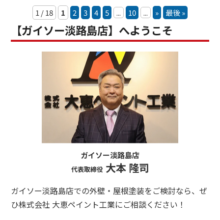
1 / 18
1
2
3
4
5
...
10
...
»
最後 »
【ガイソー淡路島店】へようこそ
ガイソー淡路島店
大本 隆司
代表取締役
ガイソー淡路島店での外壁・屋根塗装をご検討なら、ぜ
ひ株式会社 大恵ペイント工業にご相談ください！