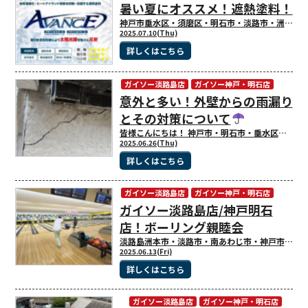
暑い夏にオススメ！遮熱塗料！
神戸市垂水区・須磨区・明石市・淡路市・洲本市・南あわじ市の皆様こんにちは！ 外装リフォームのことはお任せください！外壁塗装・屋根塗装専門店のガイソー神戸・明石店 ガイソー淡路島店です。 私たちは、地域密着で外壁塗装や屋根塗装等、外装リフォームを行っております。 店内には様々な外壁材、屋根材を多数展示しており、専門スタッフが不明点にもお答えしますので是非お気軽に、お問合せ・ご来店下さい♪ 神戸市で外壁・屋根塗装などの外装リフォームをご検討中の方はこちら＜ガイソー神戸・明石店＞ 淡路島で外壁・屋根塗装などの外装リフォームをご検討中の方はこちら＜ガイソー淡路島店＞ 早いもので7月に入りましたが、毎日暑い日が続いておりますね。 室内にいても熱中症になりますので、こまめな水分を取り熱中症対策を行ってくださいね。 この暑さや紫外線が影響を与えるのは私たちだけではなく、実はお住まいも例外ではありません！ 皆様、「遮熱塗料」という塗料についてご存じでしょうか？ これから外装リフォームをお考えの神戸市・淡路島の皆様、夏本番を迎える前に、そして電気代も高騰している今だからこそ！ 是非「遮熱塗料」について知って頂きたいと思いますので是非参考にしてみて下さい♪ １．遮熱塗料とは？ 遮熱塗料とは、建物や屋根などの表面に塗装することで太陽熱の吸収を減少させ、建物内部の温度上昇を抑える特殊な塗料のことです。 遮熱塗料には、高い反射率を持つ特殊な顔料や、熱を反射する特殊な層などが含まれており、これらの素材が太陽光を反射して建物表面の温度を下げる働きをします。 遮熱塗料を使用することで、建物内部の熱負荷を軽減し、冷房や換気システムの消費電力を削減することができます。 このように遮熱塗料の最大のメリットは、暑い夏のエアコン冷房費を大幅に削減し、省エネ・節電に大きく貢献することだと言えます。 ２．神戸市・淡路市の暑い夏におすすめ遮熱塗料！ ①アヴァンセシリーズ～高日射反射技術により太陽光線を強力に反射～ まずは、ガイソーオリジナル塗料のアヴァンセシリーズです。こちらの塗料は特殊な顔料と高日射反射技術により、太陽光線を強力に反射することが出来ます。 下記のイラストのように、一般的な塗料は太陽光により屋根・壁面温度が上昇しその大部分が室内まで通過し室温がアップしてしまいますが、一方アヴァンセは中空セラミックバルーンという特殊技術により太陽光線が大幅にシャットアウトされ、最大８０％太陽光を反射・熱放射させ室温が高くなりにくくなっています。 温度差20.3℃ 実際に、同じ色のアヴァンセFクールと一般塗料を塗装した鋼板に、太陽に見たてたレフランプの光を照射して裏面の温度を測定する試験をおこなった結果、30分後の最大温度差は20.3℃でした。これにより温度上昇を抑制する効果が実証されました！ アヴァンセを外壁や屋根に塗れば、夏場の室内の熱ごもり軽減が期待できます。 ②ガイナ～JAXA(ジャクサ)の開発技術を応用して生み出された最先端塗料～ こちらの塗料は、ロケット打ち上げ時に高温の熱から機体及び人工衛星を守るためにロケット先端部に塗布する断熱技術を、住宅用に技術応用した最先端塗料です。 「ガイナ」がオススメの理由は、「遮熱」だけではなく「断熱」も出来るところです。断熱効果により、熱が移動することを防ぐため、夏は暑さを室内に伝えにくく、冬は冷気を室内に伝えないという働きをします。 遮熱効果：太陽光に含まれる赤外線を反射する性質を持っているため、外壁に塗布することで熱の侵入を最小限に抑えることができます。そのため夏場も熱が蓄積されず、冷房効率が上がり涼しい環境で過ごせます。エアコンにかかる消費電力が26.7%削減されたというデータも！ 断熱効果：室内の熱エネルギーを封じ込め、熱を外に逃がさない為冬場はとても室内が暖かく♪この「断熱＆保温」効果で一日中、年間通して省エネ性を発揮します。 ではなぜ、このようにガイナは「遮熱」と「断熱」を両立させることが出来るのでしょうか？ ガイナには、遮熱・断熱性能に優れた特殊セラミックビーズが配合されていて、塗装する前はバラバラに浮遊している状態です。それを外壁等に塗ると、乾燥しながらそのセラミックビーズが表面に集まり、層を作ってコーテイングします。 このガイナに含まれている特殊セラミックビーズが層を作る事で熱の移動を遮る働きをしてくれ、さらにセラミックは熱を遠赤外線に変化させる性質があるので、「断熱」と「遮熱」両方が叶うというわけです！ 夏は冷気を逃さず、冬場は熱を逃がさないガイナを塗布すれば、冷暖房の効率が良くなるので、年間通してコストの削減を実現できます！ 長期的な経済効果を見込む方にはオススメです。 いかがでしたでしょうか？ 年々地球温暖化が進む中で、お住まいでいかに快適に過ごすか、、、、外壁・屋根塗装で改善することも出来ます！ これから外装リフォームをご検討される際に是非参考にしてみて下さいね。 ガイソー神戸・明石店、ガイソー淡路島店では相談・お見積りは無料ですので、お気軽にお問合せ下さい！ お待ちしております(^^)/ 外壁塗装・屋根塗装専門店のガイソー神戸・明石店 ガイソー淡路島店です。 私たちは、地域密着で外壁塗装や屋根塗装等、外装リフォームを行っております。 店内には様々な外壁材、屋根材を多数展示しており、専門スタッフが不明点にもお答えしますので是非お気軽に、お問合せ・ご来店下さい♪ 神戸市で外壁・屋根塗装などの外装リフォームをご検討中の方はこちら＜ガイソー神戸・明石店＞ 淡路島で外壁・屋根塗装などの外装リフォームをご検討中の方はこちら＜ガイソー淡路島店＞
2025.07.10(Thu)
詳しくはこちら
ガイソー淡路島店
ガイソー神戸・明石店
意外と多い！外壁からの雨漏り
とその対策について
皆様こんにちは！ 神戸市・明石市・垂水区・須磨区・淡路市・洲本市・南あわじ市の皆様、こんにちは！ 神戸市・明石市・洲本市・淡路市・南あわじ市の外壁塗装・屋根塗装・雨漏り専門店のガイソー神戸・明石店・ガイソー淡路島店です。 今週はお天気が良かったり、崩れたりで気圧の変化で体調も崩しやすいですが、 美味しいものを沢山食べて元気に過ごしていきましょうね！ 今回は、梅雨の季節に気になる「雨漏り
2025.06.26(Thu)
詳しくはこちら
ガイソー淡路島店
ガイソー神戸・明石店
ガイソー淡路島店/神戸明石
店！ボーリング親睦会
淡路島洲本市・淡路市・南あわじ市・神戸市垂水区・須磨区の皆様こんにちは！ いつもガイソー神戸店、ガイソー淡路島店のブログをご覧頂き ありがとうございます(*^^*)
2025.06.13(Fri)
詳しくはこちら
ガイソー淡路島店
ガイソー神戸・明石店