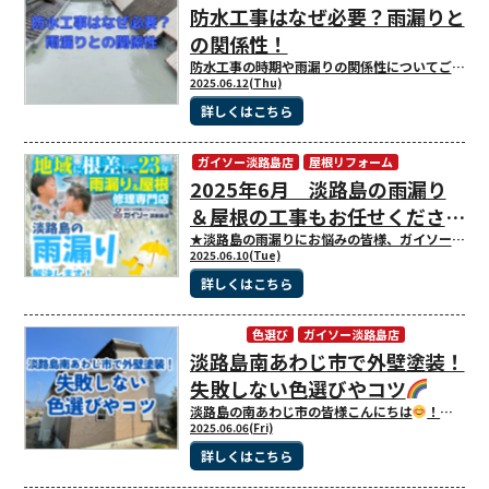
防水工事はなぜ必要？雨漏りと
現場ブログ
の関係性！
防水工事の時期や雨漏りの関係性についてご紹介！ 今週は
2025.06.12(Thu)
詳しくはこちら
ガイソー淡路島店
屋根リフォーム
2025年6月 淡路島の雨漏り
＆屋根の工事もお任せくださ
い！
★淡路島の雨漏りにお悩みの皆様、ガイソー淡路島店にお任せください！ 雨漏りでお困りの方は、ガイソー淡路島店までご連絡ください。
2025.06.10(Tue)
詳しくはこちら
色選び
ガイソー淡路島店
淡路島南あわじ市で外壁塗装！
塗装・工事の豆知識
失敗しない色選びやコツ
淡路島の南あわじ市の皆様こんにちは
！！ 今回は、外壁塗装で一番気になる、失敗しない色選びやコツのご紹介をいたしたいと思います
2025.06.06(Fri)
詳しくはこちら