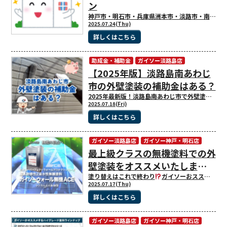
ン
神戸市・明石市・兵庫県洲本市・淡路市・南あわじ市の皆様こんにちは！ いつもガイソー神戸・明石店、ガイソー淡路島店のブログをご覧頂きありがとうございます(*^^*) 毎日暑い日が続いていますが、 さて、本題に入りますが、皆様のお宅は建ててから何年ぐらいたちますか？ 新築から10年もすると、住宅は様々なところが劣化をしてきます。 建てたころより、だいぶ外壁が色あせをしていたり、目地のコーキングのひび割れなど。 住宅はメンテナンスをしたほうが良いというサインを出しています。 劣化が進行していくと、雨漏りなどの症状が発生することにもなります。 まだ、普段の生活に支障がないからと後回しにしておくと、見えていない箇所で劣化が進行していて、気が付いた時には建物内部が腐食してしまい、修理費用も手間もかかることになってしまいます。 被害が大きくならないためにも、早めに症状に気が付くことが大切です。 今回はどんな劣化があるのか紹介させて頂きます。 1.外壁塗装・外回りリフォームのメンテナンスサイン 外壁塗装のサイン① チョーキング 外壁や屋根など、塗料が塗ってあるところに起きる症状です。 新築時でも、多くの外壁材や屋根材には外壁塗装・屋根塗装がされている状態です。 お住まいの外壁を触ってみて、手に白い粉はつきませんか？ 手についた白い粉は、紫外線や経年劣化により外壁塗装の塗料が劣化して粉になったものです。 チョーキングが起きている状態では光沢も損なわれてしまい、防水性も失われています。 防水効果がなくなったまま放置しておくのは雨漏りをする可能性が高くなります。 外壁塗装のサイン② カビ・コケ カビ・コケは日が当たらない北側の側面や、風通しの悪い外壁によく見受けられます。 発生する理由として、外壁塗装の塗膜の防水性が失われてしまい、常に雨水などを含んで湿っている外壁に発生します。 外壁が緑や黒くなり美観が非常に悪くなります。 また、カビやコケをそのままにしておくと、外壁の劣化や汚れを付着・進行を引き起こす原因になります。 外壁の防水効果が低下しているため、外壁塗装で防水効果を向上させることが望ましいです。 画像のような広範囲に及ぶコケ・カビなどは、根元から除去しないと外壁塗装後にも発生することも。 このような場合は、外壁塗装前にバイオ洗浄することをおススメします。 外壁塗装のサイン③ サビ 金属系外壁材は表面材の塗膜に小さくても傷がついてしまうと、そこから錆が発生してしまいます。 一度さび付いてしまうと、健全な部分にも錆が侵食してしまい、最後には穴があきます。 傷がついてしまったら、錆を抑えるためにすぐに補修をする必要があります。 外壁塗装をする場合は、錆の箇所を抑制・修繕する作業を行ってから施工が必要です。 外壁塗装のサイン④ クラック 外壁塗装の塗膜の硬化や下地素材が割れて起こる大少のひび割れのことです。 クラックをそのまま放置すると、割れている部分から建物内部に雨水が浸入し、外壁が原因の雨漏りになる可能性が高いです。 外壁塗装前に、適切な修繕をすることで雨漏りを抑えることができます。 外壁塗装のサイン⑤ コーキング サイディングの外壁の住宅では、ボードの目地にコーキング材が使われています。 この部分をコーキングと呼び、外壁と外壁の間に使用することでクッションのような役割を担っています。 コーキング材は早いものでは、5年くらいで劣化していきます。 コーキングが劣化をすると、コーキングが硬化して目地に隙間ができてしまったり、ひび割れが発生して、そこから内部に雨水が浸入する可能性があります。 2.お住まいにサインがあれば、外壁塗装やメンテナンスを！ いかがだったでしょうか？今回は外壁のメンテナンスサインをメインにご紹介いたしました。 皆さんがお住いのお家には外壁塗装やコーキングの劣化症状は出ていませんでしたか？ もし出ているなら、お早めの対処がおススメです。 外壁や屋根の劣化症状がひどくなってしまってから、メンテナンスをするのでは、費用も時間もかかります。 早めにメンテナンスを行い、大切な住まいに長く安心して暮らせる家にしましょう。 - - - - - - - - - - - - - - - - - - - - - - - - - - - - ⁡- - - - - - - - - - - - - - - - - - - - - - - - - - - - ⁡- - - ガイソー神戸・明石店、ガイソー淡路島店では、経験・知識が豊富な職人が施工致します！ お家のことでお困りのことがありましたら、ぜひお気軽にご依頼ください(*^^*)！
2025.07.24(Thu)
詳しくはこちら
助成金・補助金
ガイソー淡路島店
【2025年版】淡路島南あわじ
市の外壁塗装の補助金はある？
2025年最新版！淡路島南あわじ市で外壁塗装で使用できる助成金・補助金について調査しました！ 淡路島南あわじ市の外壁塗装に補助金はある？【2025年最新】 外壁塗装工事は何かと大きな費用が必要になりますよね。 補助金・助成金があると助かりますが、南あわじ市ではどうでしょう？ 淡路島南あわじ市で外壁塗装工事に関する助成金・補助金制度について調査しました！ 1.淡路島南あわじ市 外壁塗装の補助金・助成金はある？ 南あわじ市では「外壁塗装工事」そのものに対する補助金・助成金制度はございませんでした。（2025年7月時点） 兵庫県全体でも、外壁塗装に特化した補助金・助成金制度はございませんでした。 外壁塗装工事の補助金・助成金制度はございませんでしたが、 淡路島南あわじ市では、お家・建物に関する助成金・補助金の情報がございましたので、ご紹介いたします。 2. 淡路瓦屋根工事の奨励金 南あわじ市では淡路瓦を使った工事に対して奨励金をお受け取りいただけます。 また、2025年度より、お受け取りいただける金額が増額いたしました。 補助対象の金額 住宅 工事面積 110㎡未満 110㎡～150㎡未満 150㎡以上 変更前 10万円 15万円 20万 2025年～ 25万円 30万円 40万円 事業所等 工事面積 210㎡未満 210㎡～300㎡未満 300㎡以上 変更前 15万円 22万5,000円 30万 2025年～ 30万円 45万円 60万円 元データ：南あわじ市公式ホームページ「淡路瓦屋根工事の奨励金」（編集・加工して利用） また、金額の増額のほか、住宅や工事内容も対象が拡大されております。 「淡路瓦屋根工事の奨励金」という名目の補助金・助成金制度ですが、淡路瓦を使用したリフォーム工事であれば、屋根工事以外でも申請することができるようです。 詳しくは南あわじ市公式ホームページの情報をご覧ください。 「淡路瓦屋根工事の奨励金」南あわじ市公式ホームページの情報はこちら↓ 淡路瓦屋根工事の奨励金 南あわじ市公式ホームページ（クリックすると外部サイトに移動します。） https://www.city.minamiawaji.hyogo.jp/soshiki/shoukou/awajikawarayanekouji.html 3.南あわじ市定住促進空き家活用支援事業補助金 淡路島（洲本市、淡路市、南あわじ市）の空き家を居住として改修等する場合、改修費用等の一部を補助金としてお受け取りいただけます。 対象者 対象となる空き家を活用し3年居住する意思のある方 対象となる空き家 ・南あわじ市に所在する、自らが居住するために使用する空き家で、「玄関」「台所」「トイレ」「居室」を備えた一戸建ての専用住宅または併用住宅 ・売買、賃貸契約後1年以内の物件 補助対象の種類・内容 補助金交付決定後に着手、年度内に事業が完了し、実績報告書お提出ができるものが対象となるようです。 ①改修工事 空き家の機能回復または設備改善のための工事費（請負工事費）で、30万円以上の工事費が補助対象です。 ②家財道具等の処分費用 空き家の利用のために、不要な家財道具等の撤去、運搬を一般廃棄物処理業者又は、委託業者に委託した際の費用。 ③登記費用 空き家の購入において、所有権その他の権利の異動における不動産登記を司法書士に委託した際に要した費用。登録免許税等の公租公課は対象外。 ④引越費用 空き家への引越に際し、専門業者に依頼し、これに要した費用。（淡路島島外からの方限定で補助） 種類/補助対象者 淡路島内（南あわじ市、洲本市、淡路市内）に在住の方 淡路島外の方 補助率 1.改修工事 100万円（上限） 100万円（上限） 補助対象経費の3分の1 2．家財道具等の処分費用 5万円（上限） 5万円（上限） 3．登記に要する費用 10万円（上限） 10万円（上限） 補助対象経費の10分の10 4．引っ越しに要する費用 なし 10万円（上限） 合計（最大） 115万円 125万円 元データ：南あわじ市公式ホームページ「南あわじ市定住促進空き家活用支援事業補助金」（編集・加工して利用） 事業期間 2020年4月1日から2026年3月31日までとなります。 詳しくは南あわじ市公式ホームページの情報をご覧ください。 「南あわじ市定住促進空き家活用支援事業補助金」南あわじ市公式ホームページの情報はこちら↓ 南あわじ市定住促進空き家活用支援事業補助金（外部サイトに移動します。） https://www.city.minamiawaji.hyogo.jp/soshiki/toshi/akiyakatsuyou2020.html 4.南あわじ市多世代同居・近居支援事業補助金 淡路島南あわじ市で、多世代家族（親世帯と子世帯等）が同居や近居をする際に、住宅の取得やリフォーム工事を行う方に対し、費用の一部として補助金をお受け取りいただけます。 ※近居とは、同一単位自治会区域内でそれぞれの住宅に居宅することをいいます。 対象者 以下の(1)～(3)にいずれかに該当し、対象要件のすべてを満たす方 （1）現在同居中の多世代家族について、過去1年以内に世帯員が1以上増加し、多世代家族で引き続き同居または近居を予定している （2）現在、同一単位自治会の区域内に別々に住んでいる（近居をしている）多世代家族が、同居または近居を予定している ※同居を行おうとする多世代家族は、申請日から遡って1年以上同居をしたことがないことが条件です （3）申請日から遡って1年以上同居も近居もしたことがない多世代家族が、同居または近居を予定している 対象要件については
2025.07.18(Fri)
詳しくはこちら
ガイソー淡路島店
ガイソー神戸・明石店
最上級クラスの無機塗料での外
壁塗装をオススメいたしま
す！
塗り替えはこれで終わり
ガイソーおススメの外壁塗装の無機塗料をご紹介！ 神戸市・明石市・兵庫県洲本市・淡路市・南あわじ市の皆様こんにちは！ いつもガイソー神戸・明石店、ガイソー淡路島店のブログをご覧頂きありがとうございます(*^^*) 早いもので7月も半ばになり、今までお天気が良い日が続いていましたが、台風の影響などで雨が強く降ったり、ジメジメとしていますが、 気温の変化で体調を崩されないようにお気を付けてお過ごしください
2025.07.17(Thu)
詳しくはこちら
ガイソー淡路島店
ガイソー神戸・明石店