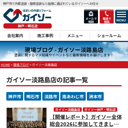
神戸市で外壁塗装・屋根塗装なら皆様に選ばれているガイソーへお任せ
メールで
電話で
MENU
相談
相談
dd
会社案内
施工事例
メニュー
ショールーム
現場ブログ - ガイソー淡路島店
塗装に関するマメ知識やイベントなど最新情報をお届けします！
HOME
>
現場ブログ
>
ガイソー淡路島店
ガイソー淡路島店の記事一覧
神戸市
明石市
淡路市
南あわじ市
洲本市
ガイソー淡路島店
ガイソー神戸・明石店
【開催レポート】ガイソー全体
現場ブログ
総会2026に参加してきまし