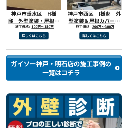
神戸市垂水区 H様
神戸市西区 I様邸 外
邸 外壁塗装・屋根塗
壁塗装＆屋根カバー工
装工事完工しました。
施工価格:
100万～150万
事で超高耐候のお住い
施工価格:
200万～300万
に！
詳しくはこちら
詳しくはこちら
ガイソー神戸・明石店の施工事例の
一覧はコチラ