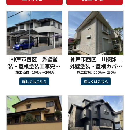
神戸市西区 外壁塗
神戸市西区 H様邸
装・屋根塗装工事完工
外壁塗装・屋根カバー
施工価格:
しました。
150万～200万
工事完工しました。
施工価格:
200万～250万
詳しくはこちら
詳しくはこちら