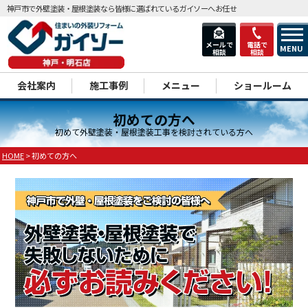
神戸市で外壁塗装・屋根塗装なら皆様に選ばれているガイソーへお任せ
メールで
電話で
MENU
相談
相談
dd
会社案内
施工事例
メニュー
ショールーム
初めての方へ
初めて外壁塗装・屋根塗装工事を検討されている方へ
HOME
>
初めての方へ