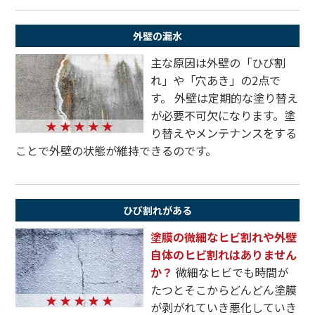
外壁の漏水
主な原因は外壁の「ひび割
れ」や「穴あき」の2点で
す。 外壁は定期的な塗り替え
が必要不可欠になります。塗
★ ★ ★ ★ ★
り替えやメンテナンスをする
ことで外壁の状態が維持できるのです。
ひび割れがある
塗膜の微細なヒビ割れや外壁
自体のヒビ割れはありません
か？
微細なヒビでも時間が
たつとそこからどんどん塗膜
★ ★ ★ ★ ★
が剥がれていき悪化していき