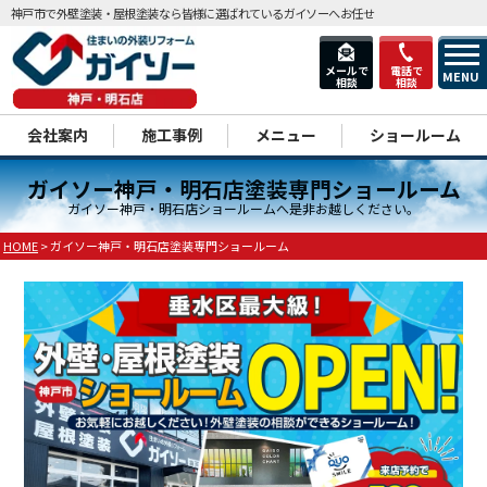
神戸市で外壁塗装・屋根塗装なら皆様に選ばれているガイソーへお任せ
メールで
電話で
MENU
相談
相談
dd
会社案内
施工事例
メニュー
ショールーム
ガイソー神戸・明石店塗装専門ショールーム
ガイソー神戸・明石店ショールームへ是非お越しください。
HOME
>
ガイソー神戸・明石店塗装専門ショールーム