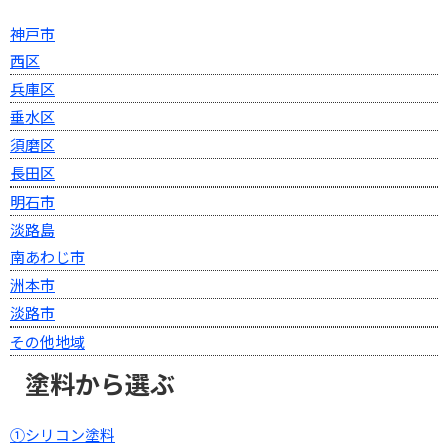
神戸市
西区
兵庫区
垂水区
須磨区
長田区
明石市
淡路島
南あわじ市
洲本市
淡路市
その他地域
塗料から選ぶ
①シリコン塗料