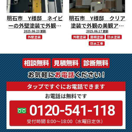
明石市 Y様邸 ネイビ
明石市 Y様邸 クリア
ーの外壁塗装で外観一
塗装で外観の美観アッ
新しました♪
2025.06.23 更新
2025.06.17 更新
プ！
外壁塗装
外壁塗装
屋根塗装
防水塗装
防水工事
タップですぐにお電話できます
お電話は無料です
0120-541-118
受付時間 8:00～18:00（水曜日定休）