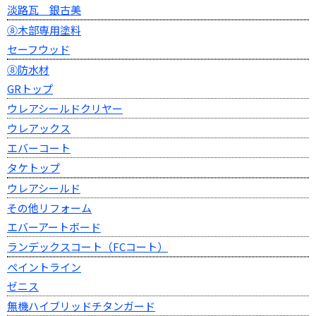
淡路瓦 銀古美
⑧木部専用塗料
セーフウッド
⑧防水材
GRトップ
ウレアシールドクリヤー
ウレアックス
エバーコート
タケトップ
ウレアシールド
その他リフォーム
エバーアートボード
ランデックスコート（FCコート）
ペイントライン
ゼニス
無機ハイブリッドチタンガード