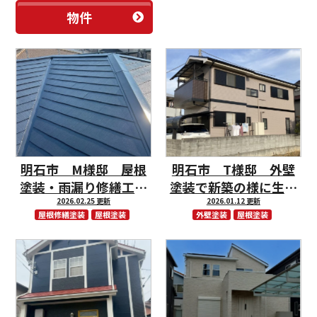
物件
明石市 M様邸 屋根
明石市 T様邸 外壁
塗装・雨漏り修繕工事
塗装で新築の様に生ま
完工しました。
2026.02.25 更新
れ変わりました！
2026.01.12 更新
屋根修繕塗装
屋根塗装
外壁塗装
屋根塗装