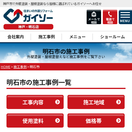
神戸市で外壁塗装・屋根塗装なら皆様に選ばれているガイソーへお任せ
メールで
電話で
MENU
相談
相談
dd
会社案内
施工事例
メニュー
ショールーム
明石市の施工事例
外壁塗装・屋根塗替えなど施工事例をご覧下さい
HOME
>
施工事例
>
明石市
明石市の施工事例一覧
工事内容
施工地域
使用塗料
価格帯