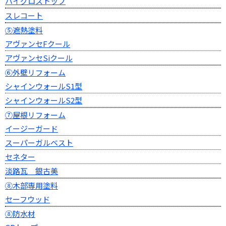
ハイグロストップ
スレコート
⑤遮熱塗料
アヴァンセFクール
アヴァンセSiクール
⑥外壁リフォーム
シャインウォールS1型
シャインウォールS2型
⑦屋根リフォーム
イージーガード
スーパーガルベスト
セネター
淡路瓦 銀古美
⑧木部専用塗料
セーフウッド
⑧防水材