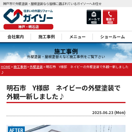
神戸市で外壁塗装・屋根塗装なら皆様に選ばれているガイソーへお任せ
メールで
電話で
相談
相談
dd
会社案内
施工事例
メニュー
ショールーム
施工事例
外壁塗装・屋根塗替えなど施工事例をご覧下さい
HOME
>
施工事例
>
外壁塗装
>
明石市 Y様邸 ネイビーの外壁塗装で外観一新しました
♪
明石市 Y様邸 ネイビーの外壁塗装で
外観一新しました♪
2025.06.23 (Mon)
AFTER