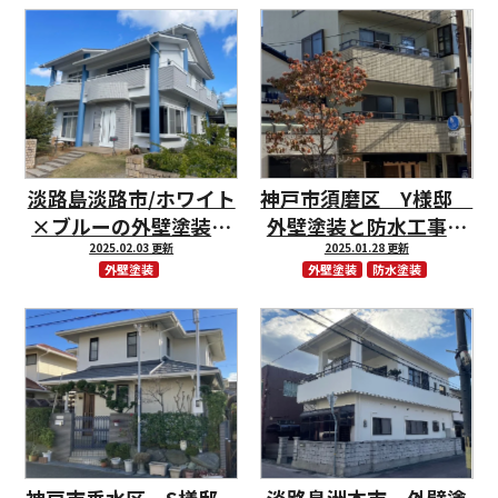
淡路島淡路市/ホワイト
神戸市須磨区 Y様邸
×ブルーの外壁塗装で
外壁塗装と防水工事で
2025.02.03 更新
一新！
お住いの耐久性アッ
2025.01.28 更新
外壁塗装
外壁塗装
防水塗装
プ！