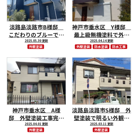
淡路島淡路市B様邸
神戸市垂水区 Y様邸
こだわりのブルーで外
最上級無機塗料で外壁
壁塗装工事
2025.05.30 更新
2025.04.14 更新
塗装！
外壁塗装
外壁塗装
防水塗装
防水工事
神戸市垂水区 A様
淡路島淡路市S様邸 外
邸 外壁塗装工事完工
壁塗装で明るい外観色
致しました。
2025.04.01 更新
になりました
2025.03.11 更新
外壁塗装
外壁塗装