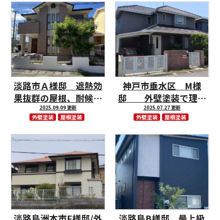
淡路市Ａ様邸 遮熱効
神戸市垂水区 M様
果抜群の屋根、耐候性
邸 外壁塗装で理想
抜群の外壁になりまし
2025.09.09 更新
のお色にイメージチェ
2025.07.27 更新
外壁塗装
屋根塗装
外壁塗装
屋根塗装
た！
ンジ♪
淡路島洲本市F様邸/外
淡路島B様邸 最上級