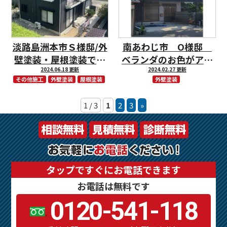
淡路島洲本市Ｓ様邸/外
南あわじ市 O様邸
壁塗装・屋根塗装で統
ベランダのお色がアク
2024.06.18 更新
一感！
セントになりました！
2024.02.27 更新
その他施工
外壁塗装
屋根塗装
外壁塗装
1 / 3
1
2
3
»
タップですぐにお電話できます
お電話は無料です
0120-541-118