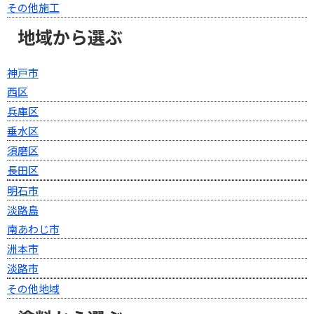
その他施工
地域から選ぶ
神戸市
西区
兵庫区
垂水区
須磨区
長田区
明石市
淡路島
南あわじ市
洲本市
淡路市
その他地域