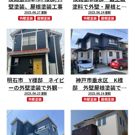
壁塗装、屋根塗装工事
塗料で外壁・屋根とも
2025.06.27 更新
に耐久性抜群のお家に
2025.06.24 更新
外壁塗装
屋根塗装
外壁塗装
屋根塗装
仕上がりました！
明石市 Y様邸 ネイビ
神戸市垂水区 K様
ーの外壁塗装で外観一
邸 外壁屋根塗装で外
新しました♪
2025.06.23 更新
観一新しました♪
2025.06.16 更新
外壁塗装
外壁塗装
屋根塗装