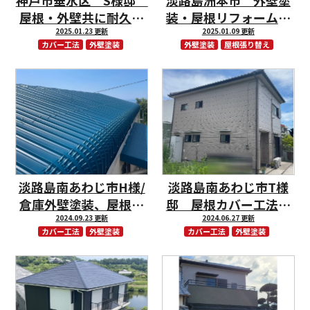
神戸市垂水区 S様邸
淡路島洲本市 外壁塗
屋根・外壁共に耐久性
装・屋根リフォームで
アップしました！
2025.01.23 更新
リフレッシュ！
2025.01.09 更新
カバー工法
外壁塗装
外壁塗装
屋根張り替え
淡路島南あわじ市H様/
淡路島南あわじ市T様
倉庫外壁塗装、屋根カ
邸 屋根カバー工法、
バー工法で台風対策
2024.09.23 更新
外壁塗装、耐候性抜群
2024.06.27 更新
カバー工法
外壁塗装
カバー工法
外壁塗装
のお家に！！