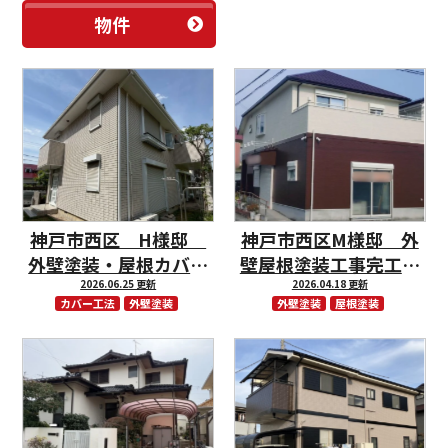
物件
神戸市西区 H様邸
神戸市西区M様邸 外
外壁塗装・屋根カバー
壁屋根塗装工事完工し
工事完工しました。
2026.06.25 更新
2026.04.18 更新
ました。
カバー工法
外壁塗装
外壁塗装
屋根塗装