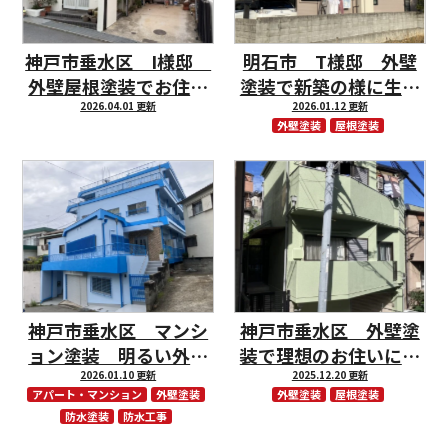
神戸市垂水区 I様邸
明石市 T様邸 外壁
外壁屋根塗装でお住い
塗装で新築の様に生ま
の耐候性アップ！
2026.04.01 更新
れ変わりました！
2026.01.12 更新
外壁塗装
屋根塗装
神戸市垂水区 マンシ
神戸市垂水区 外壁塗
ョン塗装 明るい外観
装で理想のお住いにイ
に生まれ変わりまし
2026.01.10 更新
メージチェンジ
2025.12.20 更新
アパート・マンション
外壁塗装
外壁塗装
屋根塗装
た！
防水塗装
防水工事