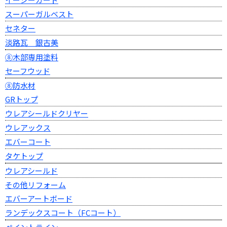
スーパーガルベスト
セネター
淡路瓦 銀古美
⑧木部専用塗料
セーフウッド
⑧防水材
GRトップ
ウレアシールドクリヤー
ウレアックス
エバーコート
タケトップ
ウレアシールド
その他リフォーム
エバーアートボード
ランデックスコート（FCコート）