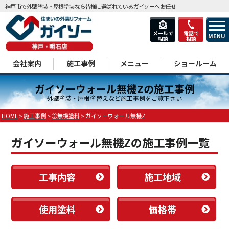
神戸市で外壁塗装・屋根塗装なら皆様に選ばれているガイソーへお任せ
メールで
電話で
MENU
相談
相談
dd
会社案内
施工事例
メニュー
ショールーム
ガイソーウォール無機Zの施工事例
外壁塗装・屋根塗替えなど施工事例をご覧下さい
HOME
>
施工事例
>
③無機塗料
>
ガイソーウォール無機Z
ガイソーウォール無機Zの施工事例一覧
工事内容
施工地域
使用塗料
価格帯