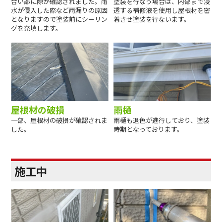
合い部に隙が確認されました。雨
塗装を行なう場合は、内部まで浸
水が侵入した際など雨漏りの原因
透する補修液を使用し屋根材を密
となりますので塗装前にシーリン
着させ塗装を行ないます。
グを充填します。
屋根材の破損
雨樋
一部、屋根材の破損が確認されま
雨樋も退色が進行しており、塗装
した。
時期となっております。
施工中