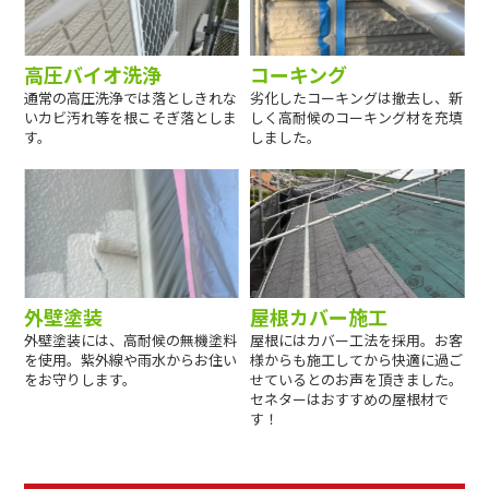
高圧バイオ洗浄
コーキング
通常の高圧洗浄では落としきれな
劣化したコーキングは撤去し、新
いカビ汚れ等を根こそぎ落としま
しく高耐候のコーキング材を充填
す。
しました。
外壁塗装
屋根カバー施工
外壁塗装には、高耐候の無機塗料
屋根にはカバー工法を採用。お客
を使用。紫外線や雨水からお住い
様からも施工してから快適に過ご
をお守りします。
せているとのお声を頂きました。
セネターはおすすめの屋根材で
す！