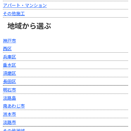
アパート・マンション
その他施工
地域から選ぶ
神戸市
西区
兵庫区
垂水区
須磨区
長田区
明石市
淡路島
南あわじ市
洲本市
淡路市
その他地域