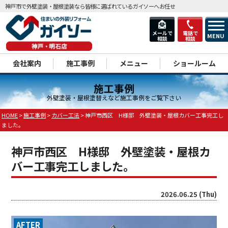
神戸市で外壁塗装・屋根塗装なら皆様に選ばれているガイソーへお任せ
メールで
電話で
MENU
相談
相談
dd
会社案内
施工事例
メニュー
ショールーム
施工事例
外壁塗装・屋根塗替えなど施工事例をご覧下さい
HOME
>
施工事例
>
カバー工法
>
神戸市西区 H様邸 外壁塗装・屋根カバー工事完工し
ました。
神戸市西区 H様邸 外壁塗装・屋根カ
バー工事完工しました。
2026.06.25 (Thu)
AFTER