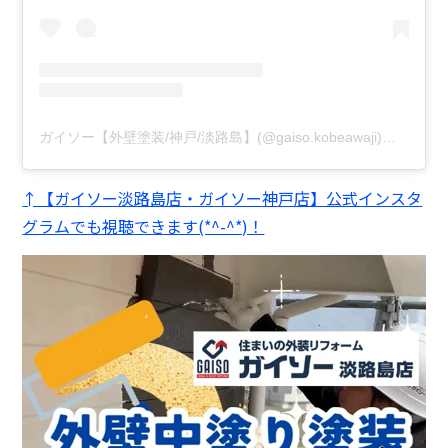
ガイソー【外壁塗装/神戸/淡路島】(@gaiso.kobeawaji)がシェアした投稿
↑【ガイ
ソー淡路島店・ガイソー神戸店】公式インスタ
グラムでも視聴できます(*^-^*)！