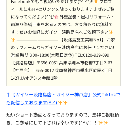
Facebookでもご視聴いただけます(*^-^*)!!
プロフ
ィールにもHPのリンクを貼っております♪♪ぜひご覧
になってください(^^)/
外壁塗装・屋根リフォーム・
雨漏り修繕工事をお考えの方は、お見積もりは無料で
す！ぜひお気軽にガイソー淡路島店へご依頼下さい
———————————— 【淡路島施工実績No1】 お家
のリフォームならガイソー淡路島店にお任せください!
営業 時間:8:00~18:00(水曜日定休) TEL:0120-939-099
【淡路島店】〒656-0051 兵庫県洲本市物部3丁目2-63
【神戸店】〒655-0012 兵庫県神戸市垂水区向陽3丁目
1-27 JAオアシス会館 1階
↑【ガイソー淡路島店・ガイソー神戸店】公式Tiktokで
も配信しております(^-^)
短いショート動画となっておりますので、是非ご視聴頂
き、ご参考にして下されば幸いです(^^)/！！