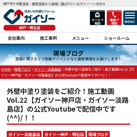
神戸市で外壁塗装・屋根塗装なら皆様に選ばれているガイソーへお任せ
メールで
電話で
MENU
相談
相談
dd
会社案内
施工事例
メニュー
ショールーム
現場ブログ
塗装に関するマメ知識やイベントなど最新情報をお届けします！
HOME
>
現場ブログ
>
ガイソー淡路島店
>
外壁中塗り塗装をご紹介！施工動画Vol.22【ガ
イソー神戸店・ガイソー淡路島店】の公式Youtubeで配信中です(^^)/！！
外壁中塗り塗装をご紹介！施工動画
Vol.22【ガイソー神戸店・ガイソー淡路
島店】の公式Youtubeで配信中です
(^^)/！！
ガイソー淡路島店
ガイソー神戸・明石店
現場ブログ