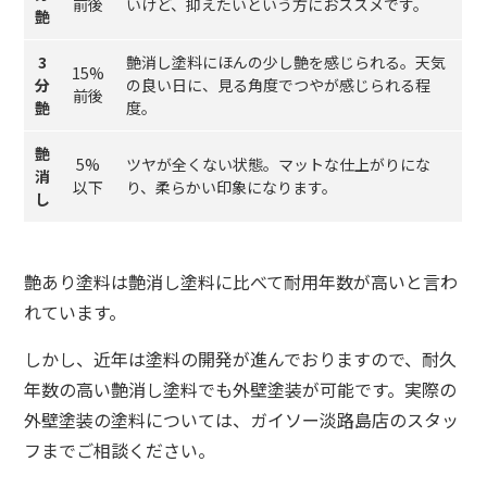
前後
いけど、抑えたいという方におススメです。
艶
3
艶消し塗料にほんの少し艶を感じられる。天気
15%
分
の良い日に、見る角度でつやが感じられる程
前後
艶
度。
艶
5%
ツヤが全くない状態。マットな仕上がりにな
消
以下
り、柔らかい印象になります。
し
艶あり塗料は艶消し塗料に比べて耐用年数が高いと言わ
れています。
しかし、近年は塗料の開発が進んでおりますので、耐久
年数の高い艶消し塗料でも外壁塗装が可能です。実際の
外壁塗装の塗料については、ガイソー淡路島店のスタッ
フまでご相談ください。