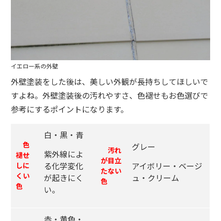
イエロー系の外壁
外壁塗装をした後は、美しい外観が長持ちしてほしいで
すよね。外壁塗装後の汚れやすさ、色褪せもお色選びで
参考にするポイントになります。
白・黒・青
色
グレー
汚れ
紫外線によ
褪せ
が目立
る化学変化
アイボリー・ベージ
しに
たない
くい
が起きにく
ュ・クリーム
色
色
い。
赤・黄色・