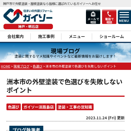
神戸市で外壁塗装・屋根塗装なら皆様に選ばれているガイソーへお任せ
メールで
電話で
MENU
相談
相談
dd
会社案内
施工事例
メニュー
ショールーム
現場ブログ
塗装に関するマメ知識やイベントなど最新情報をお届けします！
HOME
>
現場ブログ
>
色選び
>
洲本市の外壁塗装で色選びを失敗しないポイント
洲本市の外壁塗装で色選びを失敗しない
ポイント
色選び
ガイソー淡路島店
塗装・工事の豆知識
2023.11.24 (Fri) 更新
ブログ執筆者