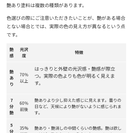
艶あり塗料は複数の種類があります。
色選びの際にご注意いただきたいことが、艶がある場合
とない場合とでは、実際の色の見え方が異なるという点
です。
艶
光沢
特徴
感
度
はっきりと外壁の光沢感・艶感が際立
艶
70％
つ。実際の色よりも色が明るく見えま
あ
以上
す。
り
7
艶ありより少し抑えた感じに見えます。曇りの
60％
分
日など、天候により艶がないように感じられま
前後
艶
す。
5
35%
艶あり・艶消しの中間くらいの艶感。艶は欲し
分