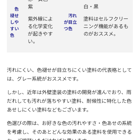
紫
白・黒
色
褪せ
汚れ
紫外線によ
塗料はセルフクリー
しや
が目立
る化学変化
ニング機能があるも
すい
つ色
が起きやす
のがおススメ。
色
い。
汚れにくい、色褪せが目立ちにくい塗料の代表格として
は、グレー系統がおススメです。
しかし、近年は外壁塗装の塗料の開発が進んでおり、雨
だれしても汚れが落ちやすい塗料、耐候性に特化した色
あせしにくい塗料などもございます。
色選びの際は、お好きな色の汚れやすさ・色あせの系統
を考慮し、そのあとどんな効果のある塗料を使用できる