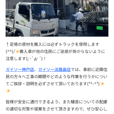
↑足場の資材を搬入には必ずトラックを使用します
(^^)/
搬入車が他の住民にご迷惑が掛からないように
注意します(; ･`д･´)！
ガイソー神戸店
、
ガイソー淡路島店
では、事前に近隣住
民の方々へ工事の期間やどのような作業を行うかについ
てご挨拶・説明を必ずさせて頂いております(*^-^*)
皆様が安全に通行できるよう、また騒音についての配慮
の適切な対策や提案をさせて頂きますので、ぜひ安心し