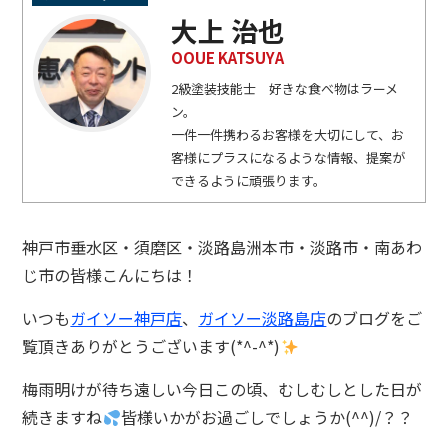
大上 治也
OOUE KATSUYA
2級塗装技能士 好きな食べ物はラーメ
ン。
一件一件携わるお客様を大切にして、お
客様にプラスになるような情報、提案が
できるように頑張ります。
神戸市垂水区・須磨区・淡路島洲本市・淡路市・南あわ
じ市の皆様こんにちは！
いつも
ガイソー神戸店
、
ガイソー淡路島店
のブログをご
覧頂きありがとうございます(*^-^*)
梅雨明けが待ち遠しい今日この頃、むしむしとした日が
続きますね
皆様いかがお過ごしでしょうか(^^)/？？