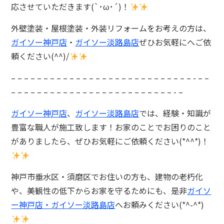
応させていただきます(`･ω･´)！
外壁塗装・屋根塗装・外装リフォームをお考えの方は、
ガイソー神戸店
・
ガイソー淡路島店
ぜひお気軽にへご依
頼ください(^^)/
– – – – – – – – – – – – – – – – – – – – – – – – – – – – ⁡- – –
– – – – – – – – – – – – – – – – – – – – – – – – – ⁡- –
ガイソー神戸店
、
ガイソー淡路島店
では、
経験・知識が
豊富な職人が施工致します！お家のことでお困りのこと
がありましたら、ぜひお気軽に
ご依頼ください(*^^*)！
神戸市垂水区・須磨区でお住いの方も、建物の老朽化
や、美観性の低下からお家を守るためにも、是非
ガイソ
ー神戸店・
ガイソー淡路島店
へお頼みください(*^-^*)