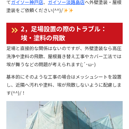
て
ガイソー神戸店
、
ガイソー淡路島店
へ外壁塗装・屋根
塗装をご依頼ください(^^)/
2，足場設置の際のトラブル：
埃・塗料の飛散
足場と直接的な関係はないのですが、外壁塗装なら高圧
洗浄や塗料の飛散、屋根葺き替え工事やカバー工法では
埃が舞うなどの問題が考えられます(;´･ω･)
基本的にそのような工事の場合はメッシュシートを設置
し、近隣へ汚れや塗料、埃が飛散しないように配慮しま
す(^^)/！