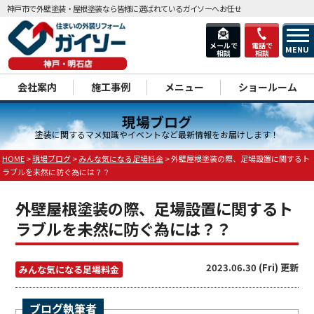
神戸市で外壁塗装・屋根塗装なら皆様に選ばれているガイソーへお任せ
メールで
電話で
MENU
相談
相談
dd
会社案内
施工事例
メニュー
ショールーム
現場ブログ
塗装に関するマメ知識やイベントなど最新情報をお届けします！
HOME
>
現場ブログ
>
みんな気になる足場料金
>
外壁屋根塗装の際、足場設置に関するト
ラブルを未然に防ぐ為には？？
外壁屋根塗装の際、足場設置に関するト
ラブルを未然に防ぐ為には？？
2023.06.30 (Fri) 更新
みんな気になる足場料金
ブログ執筆者