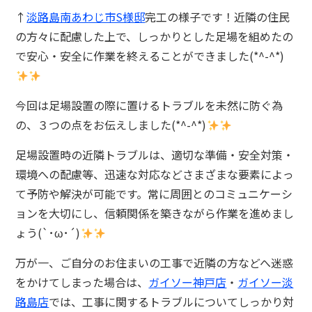
↑
淡路島南あわじ市S様邸
完工の様子です！近隣の住民
の方々に配慮した上で、しっかりとした足場を組めたの
で安心・安全に作業を終えることができました(*^-^*)
今回は足場設置の際に置けるトラブルを未然に防ぐ為
の、３つの点をお伝えしました(*^-^*)
足場設置時の近隣トラブルは、適切な準備・安全対策・
環境への配慮等、迅速な対応などさまざまな要素によっ
て予防や解決が可能です。常に周囲とのコミュニケーシ
ョンを大切にし、信頼関係を築きながら作業を進めまし
ょう(`･ω･´)
万が一、ご自分のお住まいの工事で近隣の方などへ迷惑
をかけてしまった場合は、
ガイソー神戸店
・
ガイソー淡
路島店
では、工事に関するトラブルについてしっかり対