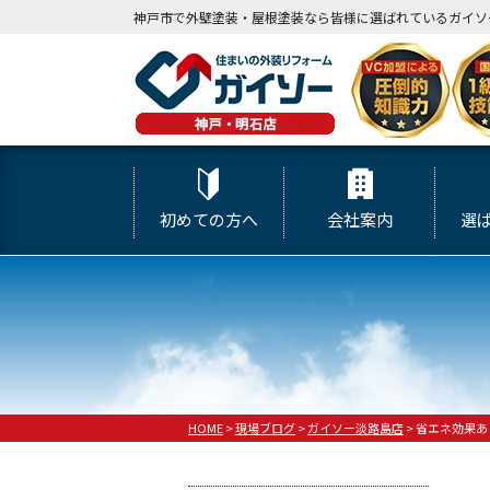
神戸市で外壁塗装・屋根塗装なら皆様に選ばれているガイソ
初めての方へ
会社案内
選
HOME
>
現場ブログ
>
ガイソー淡路島店
>
省エネ効果あ