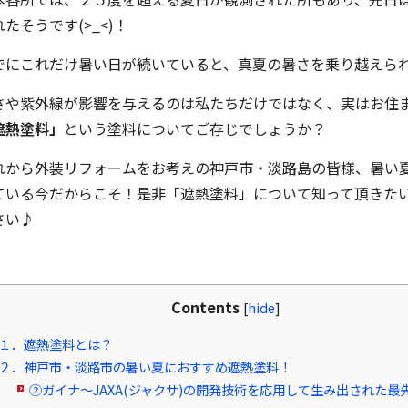
たそうです(>_<)！
でにこれだけ暑い日が続いていると、真夏の暑さを乗り越えら
さや紫外線が影響を与えるのは私たちだけではなく、実はお住
遮熱塗料」
という塗料についてご存じでしょうか？
れから外装リフォームをお考えの神戸市・淡路島の皆様、暑い
ている今だからこそ！是非「遮熱塗料」について知って頂きた
さい♪
Contents
[
hide
]
１．遮熱塗料とは？
２．神戸市・淡路市の暑い夏におすすめ遮熱塗料！
②ガイナ～JAXA(ジャクサ)の開発技術を応用して生み出された最