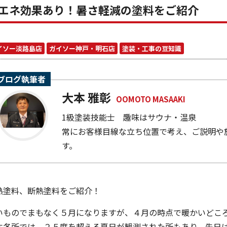
エネ効果あり！暑さ軽減の塗料をご紹介
イソー淡路島店
ガイソー神戸・明石店
塗装・工事の豆知識
ブログ執筆者
大本 雅彰
OOMOTO MASAAKI
1級塗装技能士 趣味はサウナ・温泉
常にお客様目線な立ち位置で考え、ご説明や
す。
熱塗料、断熱塗料をご紹介！
いものでまもなく５月になりますが、４月の時点で暖かいどこ
本各所では、２５度を超える夏日が観測された所もあり、先日