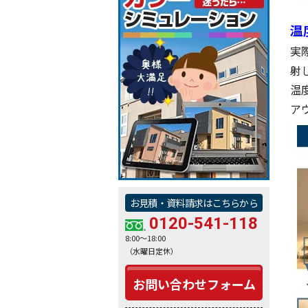
温
実
射
温
ア
お見積・資料請求はこちらから
0120-541-118
8:00～18:00
（水曜日定休）
お問い合わせフォーム