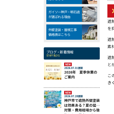
ガイソー神戸・明石店
が選ばれる理由
遮
を
外壁塗装・屋根工事
価格表はこちら
遮
素
ブログ・新着情報
STAFF BLOG
遮
と
NEW
2026.07.31更新
2026年 夏季休業の
こ
ご案内
き
NEW
2026.07.28更新
神戸市で遮熱外壁塗装
は効果ある？夏の猛暑
対策・費用相場から後