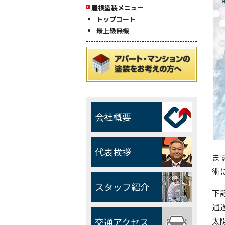
屋根塗装メニュー
トップコート
最上級無機
会社概要
代表挨拶
ま
術
スタッフ紹介
下
通
太
交通アクセス