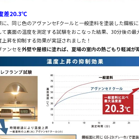
度差20.3℃
際に、同じ色のアヴァンセFクールと一般塗料を塗装した鋼板
して裏面の温度を測定する試験をおこなった結果、30分後の最大
度上昇を抑制する効果が実証されました！
ヴァンセを
外壁や屋根に塗れば、夏場の室内の熱ごもり軽減が