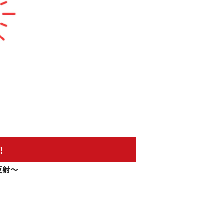
！
反射～