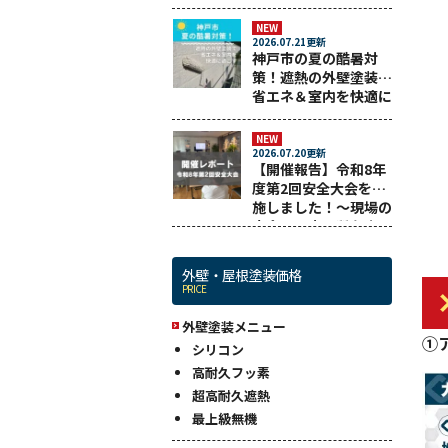
悔しない業者選びまで
解説！
NEW
2026.07.21更新
神戸市の夏の酷暑対
策！遮熱の外壁塗装で
省エネ＆室内を快適に
過ごす
NEW
2026.07.20更新
【開催報告】令和8年
度第2回安全大会を実
施しました！～現場の
安全と工事品質を守る
ために～
外壁・屋根塗装価格
PRICE
外壁塗装メニュー
①
シリコン
高耐久フッ素
超高耐久遮熱
最上級無機