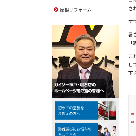
され
屋根リフォーム
す
暑
「
こ
し
下
初めての塗装を
お考えの方へ
業者選びにお悩みの
方はこちら