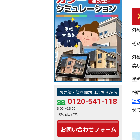
外
そ
外
臭
塗
神
お見積・資料請求はこちらから
0120-541-118
淡
8:00～18:00
せ
（水曜日定休）
お問い合わせフォーム