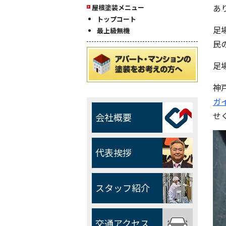
あり
屋根塗装メニュー
トップコート
足
最上級無機
民
足
神
ガ
せく
会社概要
代表挨拶
スタッフ紹介
交通アクセス