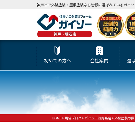
神戸市で外壁塗装・屋根塗装なら皆様に選ばれているガイソ
初めての方へ
会社案内
選
HOME
>
現場ブログ
>
ガイソー淡路島店
>
外壁塗装の際