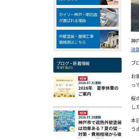
ガイソー神戸・明石店
が選ばれる理由
外壁塗装・屋根工事
神
価格表はこちら
淡
ブ
ブログ・新着情報
STAFF BLOG
お
NEW
2026.07.31更新
って
2026年 夏季休業の
ご案内
桜
し
NEW
2026.07.28更新
本
神戸市で遮熱外壁塗装
う
は効果ある？夏の猛暑
対策・費用相場から後