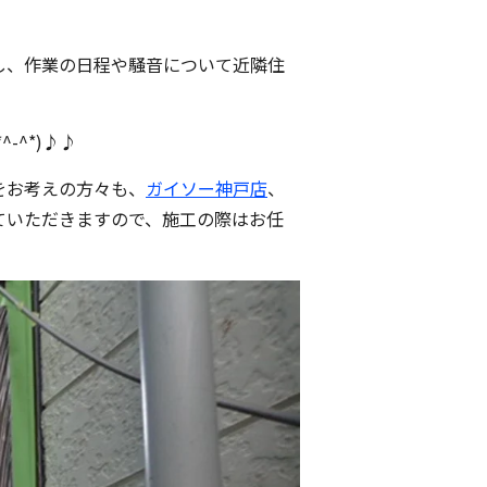
し、作業の日程や騒音について近隣住
^*)♪♪
をお考えの方々も、
ガイソー神戸店
、
ていただきますので、施工の際はお任