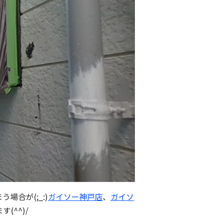
合が(;_:)
ガイソー神戸店
、
ガイソ
^^)/