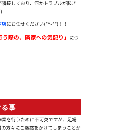
が隣接しており、何かトラブルが起き
)
戸店
にお任せください(*^-^*)！！
行う際の、隣家への気配り
」
につ
ける事
作業を行うために不可欠ですが、足場
隣の方々にご迷惑をかけてしまうことが