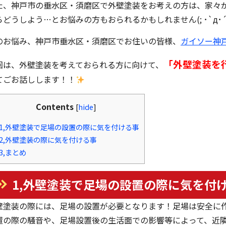
た、神戸市の垂水区・須磨区で外壁塗装をお考えの方は、家々
らどうしよう…とお悩みの方もおられるかもしれません(; ･`д･´
のお悩み、神戸市垂水区・須磨区でお住いの皆様、
ガイソー神
「外壁塗装を
回は、外壁塗装を考えておられる方に向けて、
てごお話しします！！
Contents
[
hide
]
1,外壁塗装で足場の設置の際に気を付ける事
2,外壁塗装の際に気を付ける事
3,まとめ
1,外壁塗装で足場の設置の際に気を付
壁塗装の際には、足場の設置が必要となります！足場は安全に
置の際の騒音や、足場設置後の生活面での影響等によって、近