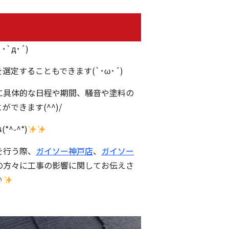
`д･´)
定することもできます(`･ω･´)
に
具体的な日程や期間、騒音や塗料の
できます(^^)/
-^*)
を行う際、
ガイソー神戸店
、
ガイソー
の方々に工事の影響に関してお伝えさ
♪