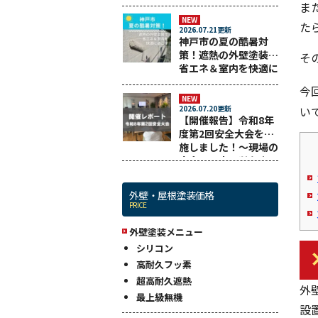
悔しない業者選びまで
ま
解説！
NEW
た
2026.07.21更新
神戸市の夏の酷暑対
策！遮熱の外壁塗装で
そ
省エネ＆室内を快適に
過ごす
今
NEW
い
2026.07.20更新
【開催報告】令和8年
度第2回安全大会を実
施しました！～現場の
安全と工事品質を守る
ために～
外壁・屋根塗装価格
PRICE
外壁塗装メニュー
シリコン
高耐久フッ素
超高耐久遮熱
外
最上級無機
設