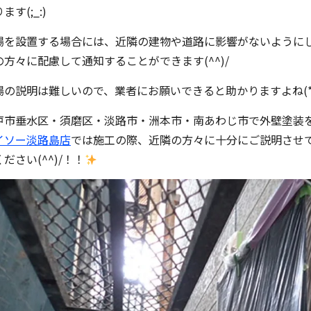
ます(;_:)
場を設置する場合には、近隣の建物や道路に影響がないように
の方々に配慮して通知することができます(^^)/
場の説明は難しいので、業者にお願いできると助かりますよね(*^-
戸市垂水区・須磨区・淡路市・洲本市・南あわじ市で外壁塗装
イソー淡路島店
では施工の際、近隣の方々に十分にご説明させ
ださい(^^)/！！