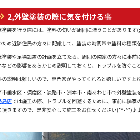
2,外壁塗装の際に気を付ける事
壁塗装を行う際には、塗料の匂いが周囲に漂うことがあります(; ･
のため近隣住民の方々に配慮して、塗装の時間帯や塗料の種類を選
壁塗装や足場設置の計画を立てたら、周囲の隣家の方々に事前
いなどの影響をあらかじめ説明しておくと、トラブルを防ぐことが
料の説明は難しいので、専門家がやってくれると嬉しいですよね(*^
戸市垂水区・須磨区・淡路市・洲本市・南あわじ市で外壁塗装
路島店
では施工の際、トラブルを回避するために、事前に隣家
て頂きますので、是非安心して施工をお任せください(*^-^*)♪