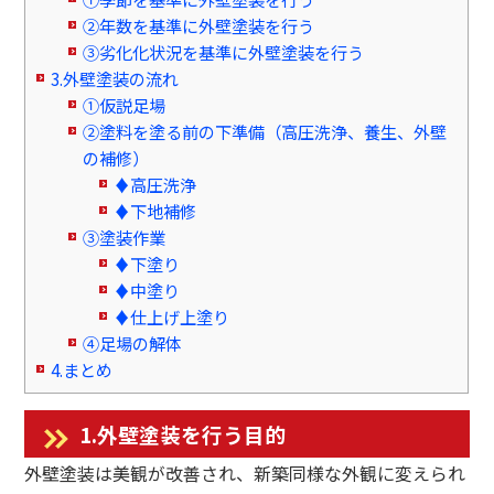
②年数を基準に外壁塗装を行う
③劣化化状況を基準に外壁塗装を行う
3.外壁塗装の流れ
①仮説足場
②塗料を塗る前の下準備（高圧洗浄、養生、外壁
の補修）
♦高圧洗浄
♦下地補修
③塗装作業
♦下塗り
♦中塗り
♦仕上げ上塗り
④足場の解体
4.まとめ
1.外壁塗装を行う目的
外壁塗装は美観が改善され、新築同様な外観に変えられ