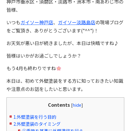
神戸市垂水区・須磨区・淡路市・洲本市・南あわじ市の
皆様、
いつも
ガイソー神戸店
、
ガイソー淡路島店
の現場ブログ
をご覧頂き、ありがとうございます(*^^*)！
お天気が悪い日が続きましたが、本日は快晴ですね♪
皆様はいかがお過ごしでしょうか？
もう4月も終わりですね
本日は、初めて外壁塗装をする方に知っておきたい知識
や注意点のお話をしたいと思います。
Contents
[
hide
]
1.外壁塗装を行う目的
2.外壁塗装のタイミング
①季節を基準に外壁塗装を行う