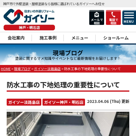
神戸市で外壁塗装・屋根塗装なら皆様に選ばれているガイソーへお任せ
メールで
電話で
MENU
相談
相談
dd
会社案内
施工事例
メニュー
ショールーム
現場ブログ
塗装に関するマメ知識やイベントなど最新情報をお届けします！
HOME
>
現場ブログ
>
ガイソー淡路島店
>
防水工事の下地処理の重要性について
防水工事の下地処理の重要性について
2023.04.06 (Thu) 更新
ガイソー淡路島店
ガイソー神戸・明石店