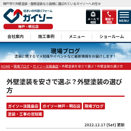
神戸市で外壁塗装・屋根塗装なら皆様に選ばれているガイソーへお任せ
メールで
電話で
MENU
相談
相談
dd
会社案内
施工事例
メニュー
ショールーム
現場ブログ
塗装に関するマメ知識やイベントなど最新情報をお届けします！
HOME
>
現場ブログ
>
ガイソー淡路島店
>
外壁塗装を安さで選ぶ？外壁塗装の選び方
外壁塗装を安さで選ぶ？外壁塗装の選び
方
ガイソー淡路島店
ガイソー神戸・明石店
現場ブログ
塗装・工事の豆知識
2022.12.17 (Sat) 更新