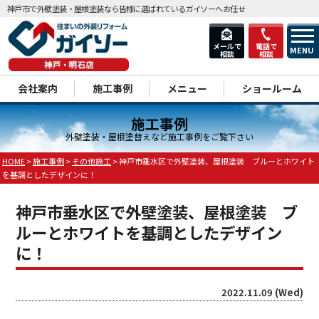
神戸市で外壁塗装・屋根塗装なら皆様に選ばれているガイソーへお任せ
メールで
電話で
MENU
相談
相談
dd
会社案内
施工事例
メニュー
ショールーム
施工事例
外壁塗装・屋根塗替えなど施工事例をご覧下さい
HOME
>
施工事例
>
その他施工
>
神戸市垂水区で外壁塗装、屋根塗装 ブルーとホワイト
を基調としたデザインに！
神戸市垂水区で外壁塗装、屋根塗装 ブ
ルーとホワイトを基調としたデザイン
に！
2022.11.09 (Wed)