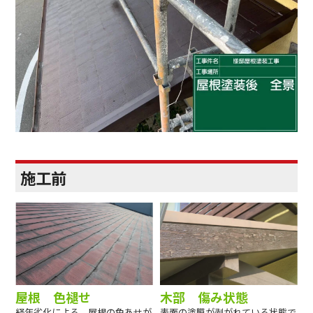
施工前
屋根 色褪せ
木部 傷み状態
経年劣化による、屋根の色あせが
表面の塗膜が剥がれている状態で