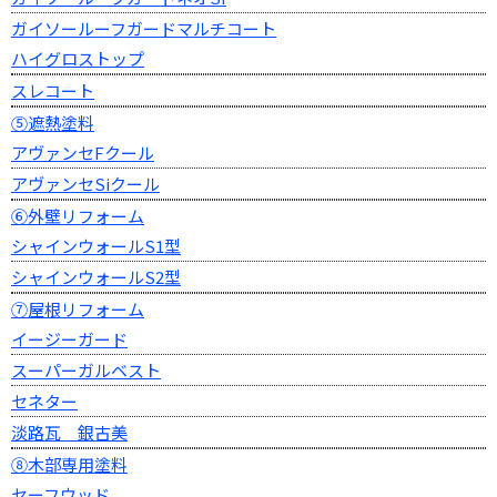
ガイソールーフガードマルチコート
ハイグロストップ
スレコート
⑤遮熱塗料
アヴァンセFクール
アヴァンセSiクール
⑥外壁リフォーム
シャインウォールS1型
シャインウォールS2型
⑦屋根リフォーム
イージーガード
スーパーガルベスト
セネター
淡路瓦 銀古美
⑧木部専用塗料
セーフウッド