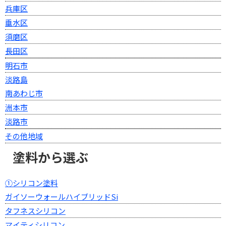
兵庫区
垂水区
須磨区
長田区
明石市
淡路島
南あわじ市
洲本市
淡路市
その他地域
塗料から選ぶ
①シリコン塗料
ガイソーウォールハイブリッドSi
タフネスシリコン
マイティシリコン