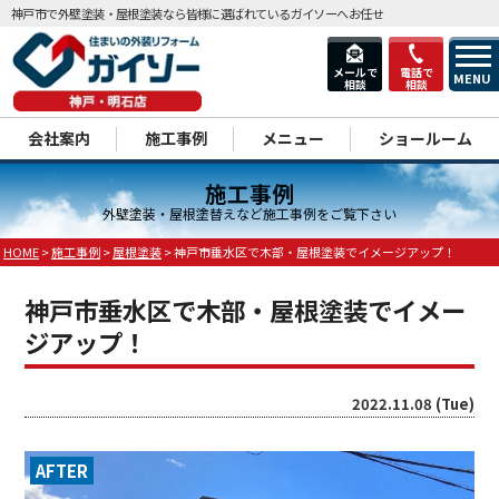
神戸市で外壁塗装・屋根塗装なら皆様に選ばれているガイソーへお任せ
メールで
電話で
MENU
相談
相談
dd
会社案内
施工事例
メニュー
ショールーム
施工事例
外壁塗装・屋根塗替えなど施工事例をご覧下さい
HOME
>
施工事例
>
屋根塗装
>
神戸市垂水区で木部・屋根塗装でイメージアップ！
神戸市垂水区で木部・屋根塗装でイメー
ジアップ！
2022.11.08 (Tue)
AFTER