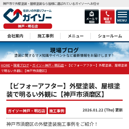
神戸市で外壁塗装・屋根塗装なら皆様に選ばれているガイソーへお任せ
メールで
電話で
MENU
相談
相談
dd
会社案内
施工事例
メニュー
ショールーム
現場ブログ
塗装に関するマメ知識やイベントなど最新情報をお届けします！
HOME
>
現場ブログ
>
ガイソー神戸・明石店
>
【ビフォーアフター】外壁塗装、屋根塗装
で明るい外観に【神戸市須磨区】
【ビフォーアフター】外壁塗装、屋根塗
装で明るい外観に【神戸市須磨区】
2026.01.22 (Thu) 更新
ガイソー神戸・明石店
施工事例
神戸市須磨区の外壁塗装施工事例をご紹介！