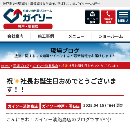
神戸市で外壁塗装・屋根塗装なら皆様に選ばれているガイソーへお任せ
メールで
電話で
MENU
相談
相談
dd
会社案内
施工事例
メニュー
ショールーム
現場ブログ
塗装に関するマメ知識やイベントなど最新情報をお届けします！
HOME
>
現場ブログ
>
ガイソー淡路島店
>
祝
社長お誕生日おめでとうございます！！
祝
社長お誕生日おめでとうございま
す！！
2025.04.15 (Tue) 更新
ガイソー淡路島店
ガイソー神戸・明石店
こんにちわ！ガイソー淡路島店のブログです!(^^)!