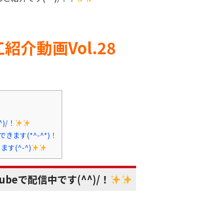
介動画Vol.28
)/！
す(*^-^*)！
す(^-^)
eで配信中です(^^)/！