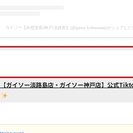
ガイソー【外壁塗装/神戸/淡路島】(@gaiso.kobeawaji)がシェアし
【ガイソー淡路島店・ガイソー神戸店】公式Tikto
gaiso.awaji