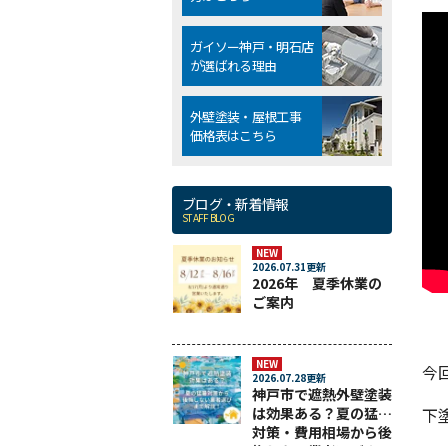
ガイソー神戸・明石店
が選ばれる理由
外壁塗装・屋根工事
価格表はこちら
ブログ・新着情報
STAFF BLOG
NEW
2026.07.31更新
2026年 夏季休業の
ご案内
NEW
今
2026.07.28更新
神戸市で遮熱外壁塗装
下
は効果ある？夏の猛暑
対策・費用相場から後