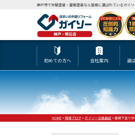
神戸市で外壁塗装・屋根塗装なら皆様に選ばれているガイソ
初めての方へ
会社案内
選
HOME
>
現場ブログ
>
ガイソー淡路島店
>
屋根下塗り作業