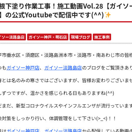
根下塗り作業工事！施工動画Vol.28【ガイ
】の公式Youtubeで配信中です(^^)
イソー淡路島店
ガイソー神戸・明石店
現場ブログ
施工事例
戸市垂水区・須磨区・淡路島洲本市・淡路市・南あわじ市の皆
つも
ガイソー神戸店
、
ガイソー淡路島店
のブログをご覧頂きあ
春とは名のみの寒さではございますが、皆様お変わりございま
しずつですが、温かさを感じられる日もありますね(^^)
だまだ、新型コロナウイルスやインフルエンザが流行っていま
染対策をしっかり行い、体調管理をして下さい(>_<)！！
日は
ガイソー神戸店
、
ガイソー淡路島店
から配信している動画のご