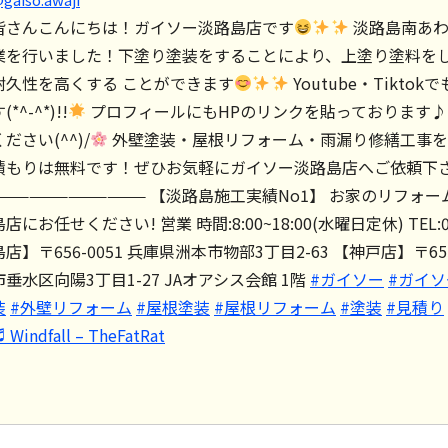
皆さんこんにちは！ガイソー淡路島店です
淡路島南あわ
業を行いました！下塗り塗装をすることにより、上塗り塗料をし
耐久性を高くする ことができます
Youtube・Tikt
(*^-^*)!!
プロフィールにもHPのリンクを貼っております
ください(^^)/
外壁塗装・屋根リフォーム・雨漏り修繕工事を
積もりは無料です！ぜひお気軽にガイソー淡路島店へご依頼下
———————————— 【淡路島施工実績No1】 お家のリフォ
島店にお任せください! 営業 時間:8:00~18:00(水曜日定休) TEL:01
島店】〒656-0051 兵庫県洲本市物部3丁目2-63 【神戸店】〒65
市垂水区向陽3丁目1-27 JAオアシス会館 1階
#ガイソー
#ガイ
装
#外壁リフォーム
#屋根塗装
#屋根リフォーム
#塗装
#見積り
 Windfall – TheFatRat