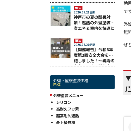
悔しない業者選びまで
動
解説！
NEW
です
2026.07.21更新
神戸市の夏の酷暑対
策！遮熱の外壁塗装で
外
省エネ＆室内を快適に
無
過ごす
NEW
ぜ
2026.07.20更新
【開催報告】令和8年
度第2回安全大会を実
施しました！～現場の
安全と工事品質を守る
ために～
外壁・屋根塗装価格
PRICE
(
外壁塗装メニュー
シリコン
高耐久フッ素
超高耐久遮熱
最上級無機