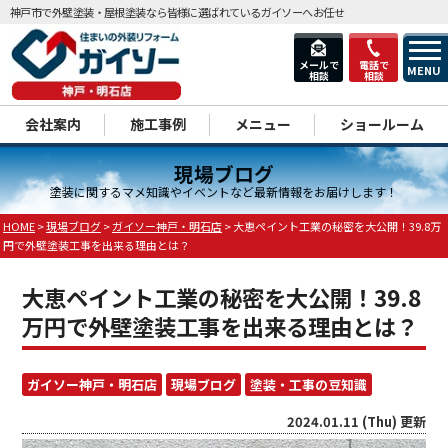
神戸市で外壁塗装・屋根塗装なら皆様に選ばれているガイソーへお任せ
メールで
電話で
MENU
相談
相談
dd
会社案内
施工事例
メニュー
ショールーム
現場ブログ
塗装に関するマメ知識やイベントなど最新情報をお届けします！
HOME
>
現場ブログ
>
ガイソー神戸・明石店
>
大恵ペイント工業の秘密を大公開！39.8万
円で外壁塗装工事を出来る理由とは？
大恵ペイント工業の秘密を大公開！39.8
万円で外壁塗装工事を出来る理由とは？
ガイソー神戸・明石店
現場ブログ
塗装・工事の豆知識
2024.01.11 (Thu) 更新