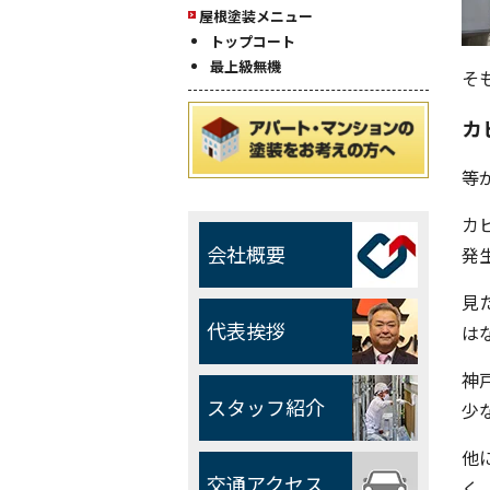
屋根塗装メニュー
トップコート
最上級無機
そ
カ
等
カ
会社概要
発
見
代表挨拶
は
神
スタッフ紹介
少
他
交通アクセス
く