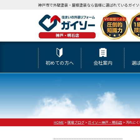
神戸市で外壁塗装・屋根塗装なら皆様に選ばれているガイソ
初めての方へ
会社案内
選
HOME
>
現場ブログ
>
ガイソー神戸・明石店
>
汚れにく