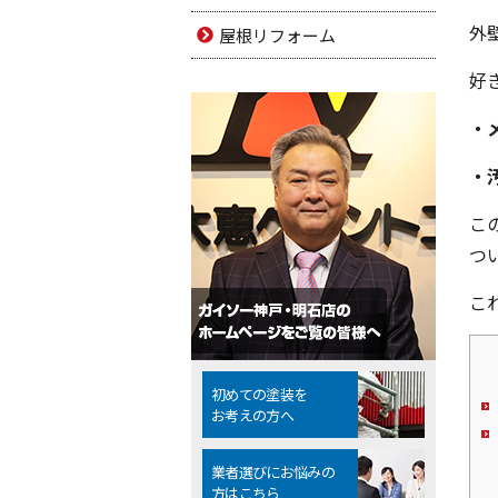
外
屋根リフォーム
好
・
・
こ
つ
こ
初めての塗装を
お考えの方へ
業者選びにお悩みの
方はこちら