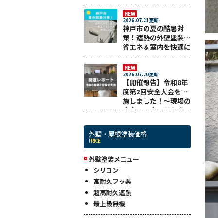
悔しない業者選びまで
解説！
NEW
2026.07.21更新
神戸市の夏の酷暑対
策！遮熱の外壁塗装で
省エネ＆室内を快適に
過ごす
NEW
2026.07.20更新
【開催報告】令和8年
度第2回安全大会を実
施しました！～現場の
安全と工事品質を守る
ために～
外壁・屋根塗装価格
PRICE
外壁塗装メニュー
シリコン
高耐久フッ素
超高耐久遮熱
最上級無機