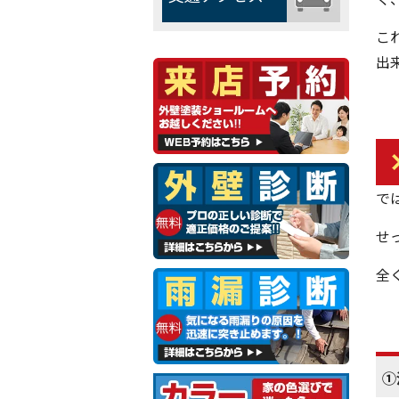
こ
出
で
せ
全
①