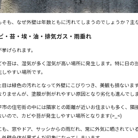
もそも、なぜ外壁は年数ともに汚れてしまうのでしょうか？主
ビ・苔・埃・油・排気ガス・雨垂れ
が挙げられます。
ビや苔は、湿気が多く湿気が高い場所に発生します。特に日の
生しやすい場所です。
た目は緑色の汚れとなって外壁にこびりつき、美観も損ないま
なりませんが、塗膜が剝がれやすい原因となり劣化も進んでし
戸市の住宅街の中には隣家との距離が近いお住まいも多く、隣
ないので、カビや苔が発生しやすい場所となります(>_<)
にも、窓やドア、サッシからの雨だれ、常に外気に晒されてい
、外壁全体が黒ずんだ印象になってしまいます。