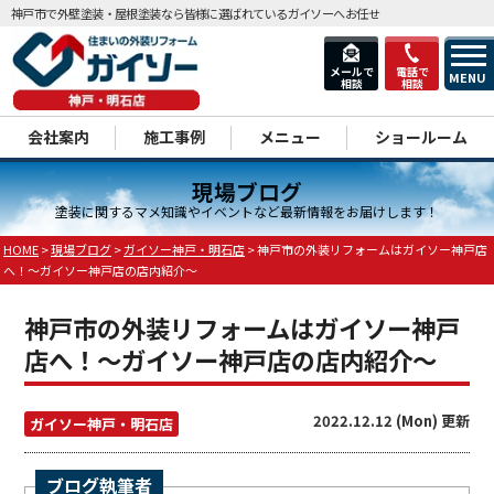
神戸市で外壁塗装・屋根塗装なら皆様に選ばれているガイソーへお任せ
メールで
電話で
MENU
相談
相談
dd
会社案内
施工事例
メニュー
ショールーム
現場ブログ
塗装に関するマメ知識やイベントなど最新情報をお届けします！
HOME
>
現場ブログ
>
ガイソー神戸・明石店
>
神戸市の外装リフォームはガイソー神戸店
へ！～ガイソー神戸店の店内紹介～
神戸市の外装リフォームはガイソー神戸
店へ！～ガイソー神戸店の店内紹介～
2022.12.12 (Mon) 更新
ガイソー神戸・明石店
ブログ執筆者