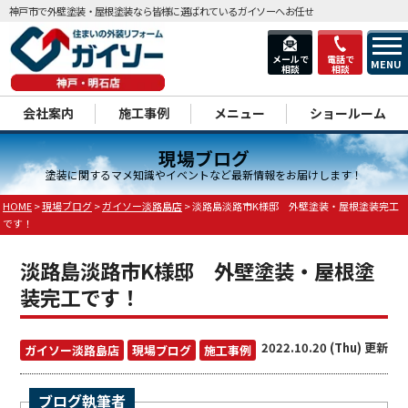
神戸市で外壁塗装・屋根塗装なら皆様に選ばれているガイソーへお任せ
メールで
電話で
MENU
相談
相談
dd
会社案内
施工事例
メニュー
ショールーム
現場ブログ
塗装に関するマメ知識やイベントなど最新情報をお届けします！
HOME
>
現場ブログ
>
ガイソー淡路島店
>
淡路島淡路市K様邸 外壁塗装・屋根塗装完工
です！
淡路島淡路市K様邸 外壁塗装・屋根塗
装完工です！
2022.10.20 (Thu) 更新
ガイソー淡路島店
現場ブログ
施工事例
ブログ執筆者