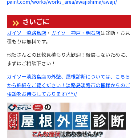
paint.com/works/works_area/awajishima/awaji/
さいごに
ガイソー淡路島店
・
ガイソー神戸・明石店
は診断・お見
積もりは無料です。
他社さんとの比較見積もり大歓迎！後悔しないために、
まずはご相談下さい！
ガイソー淡路島店の
外壁、屋根診断については、こちら
から詳細をご覧ください！淡路島淡路市の皆様からのご
相談をお待ちしております(^^)/