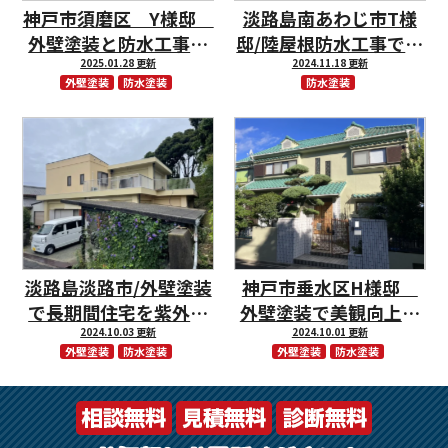
神戸市須磨区 Y様邸
淡路島南あわじ市T様
外壁塗装と防水工事で
邸/陸屋根防水工事で屋
お住いの耐久性アッ
2025.01.28 更新
根を長持ち
2024.11.18 更新
外壁塗装
防水塗装
防水塗装
プ！
淡路島淡路市/外壁塗装
神戸市垂水区H様邸
で長期間住宅を紫外線
外壁塗装で美観向上♪
から守ってくれるお家
2024.10.03 更新
お色も満足して頂きま
2024.10.01 更新
外壁塗装
防水塗装
外壁塗装
防水塗装
に仕上がりました！
した！