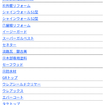
⑥外壁リフォーム
シャインウォールS1型
シャインウォールS2型
⑦屋根リフォーム
イージーガード
スーパーガルベスト
セネター
淡路瓦 銀古美
⑧木部専用塗料
セーフウッド
⑧防水材
GRトップ
ウレアシールドクリヤー
ウレアックス
エバーコート
タケトップ