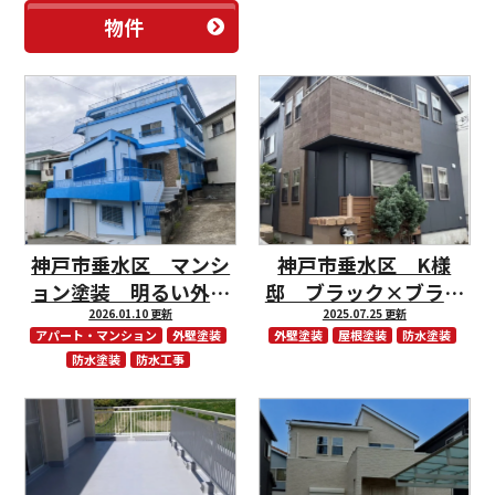
物件
神戸市垂水区 マンシ
神戸市垂水区 K様
ョン塗装 明るい外観
邸 ブラック×ブラウ
に生まれ変わりまし
2026.01.10 更新
ンの外壁塗装でシック
2025.07.25 更新
アパート・マンション
外壁塗装
外壁塗装
屋根塗装
防水塗装
た！
でモダンなお住いに。
防水塗装
防水工事