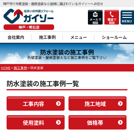
神戸市で外壁塗装・屋根塗装なら皆様に選ばれているガイソーへお任せ
メールで
電話で
MENU
相談
相談
dd
会社案内
施工事例
メニュー
ショールーム
防水塗装の施工事例
外壁塗装・屋根塗替えなど施工事例をご覧下さい
HOME
>
施工事例
>
防水塗装
防水塗装の施工事例一覧
工事内容
施工地域
使用塗料
価格帯