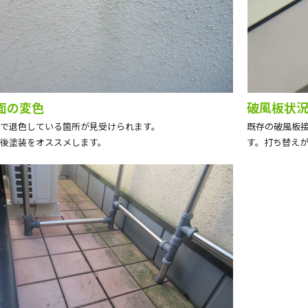
面の変色
破風板状
で退色している箇所が見受けられます。
既存の破風板
後塗装をオススメします。
す。打ち替え