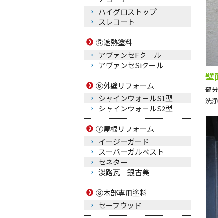
ハイグロストップ
スレコート
⑤遮熱塗料
アヴァンセFクール
アヴァンセSiクール
壁
⑥外壁リフォーム
部分
シャインウォールS1型
洗浄
シャインウォールS2型
⑦屋根リフォーム
イージーガード
スーパーガルベスト
セネター
淡路瓦 銀古美
⑧木部専用塗料
セーフウッド