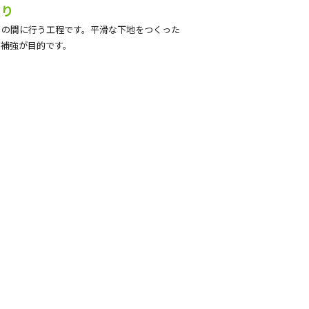
塗り
りの間に行う工程です。平滑な下地をつくった
の補強が目的です。