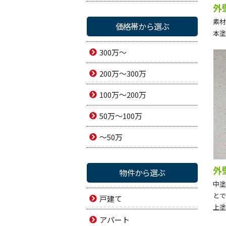
外
素材
価格帯から選ぶ
本塗
300万～
200万～300万
100万～200万
50万～100万
～50万
外
物件から選ぶ
中塗
とで
戸建て
上塗
アパート