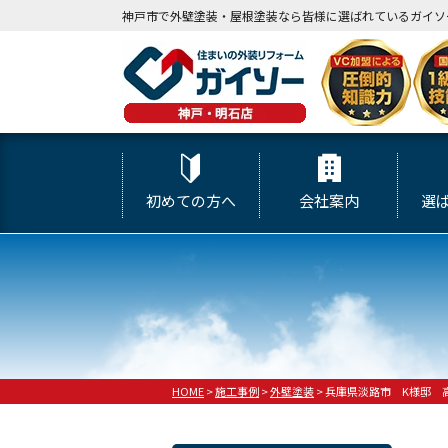
神戸市で外壁塗装・屋根塗装なら皆様に選ばれているガイソ
初めての方へ
会社案内
選
HOME
>
施工事例
>
外壁塗装
>
兵庫県淡路市 K様邸 