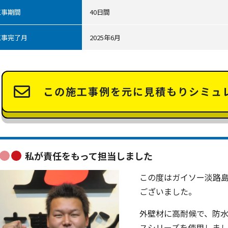
工事期間
40日間
工事完了月
2025年6月
この施工事例を元に
見積もりシミュ
私が責任をもって担当しました
この度はガイソー淡路
ございました。
外壁材に高耐候で、防
スシリーズを使用しま