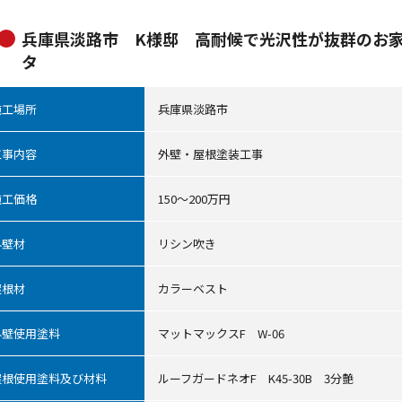
兵庫県淡路市 K様邸 高耐候で光沢性が抜群のお家
タ
施工場所
兵庫県淡路市
工事内容
外壁・屋根塗装工事
施工価格
150～200万円
外壁材
リシン吹き
屋根材
カラーベスト
外壁使用塗料
マットマックスF W-06
屋根使用塗料及び材料
ルーフガードネオF K45-30B 3分艶