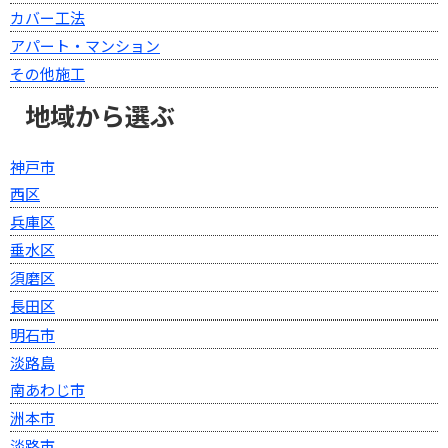
カバー工法
アパート・マンション
その他施工
地域から選ぶ
神戸市
西区
兵庫区
垂水区
須磨区
長田区
明石市
淡路島
南あわじ市
洲本市
淡路市