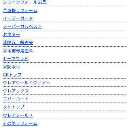
シャインウォールS2型
⑦屋根リフォーム
イージーガード
スーパーガルベスト
セネター
淡路瓦 銀古美
⑧木部専用塗料
セーフウッド
⑧防水材
GRトップ
ウレアシールドクリヤー
ウレアックス
エバーコート
タケトップ
ウレアシールド
その他リフォーム