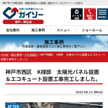
神戸市で外壁塗装・屋根塗装なら皆様に選ばれているガイソーへお任せ
メールで
電話で
MENU
相談
相談
dd
会社案内
施工事例
メニュー
ショールーム
施工事例
外壁塗装・屋根塗替えなど施工事例をご覧下さい
HOME
>
施工事例
>
その他施工
>
神戸市西区 K様邸 太陽光パネル設置＆エコキュート
設置工事完工しました。
神戸市西区 K様邸 太陽光パネル設置
＆エコキュート設置工事完工しました。
2025.08.11 (Mon)
AFTER