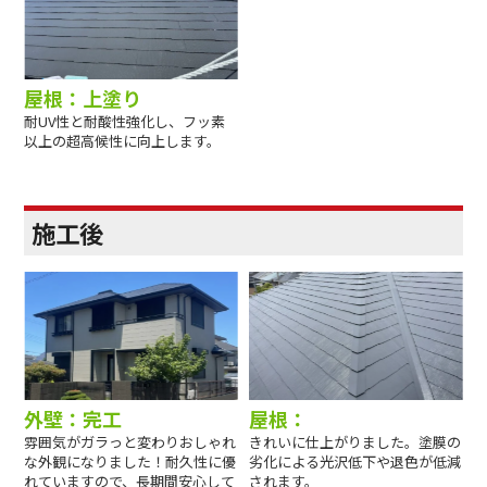
屋根：上塗り
耐UV性と耐酸性強化し、フッ素
以上の超高候性に向上します。
施工後
外壁：完工
屋根：
雰囲気がガラっと変わりおしゃれ
きれいに仕上がりました。塗膜の
な外観になりました！耐久性に優
劣化による光沢低下や退色が低減
れていますので、長期間安心して
されます。