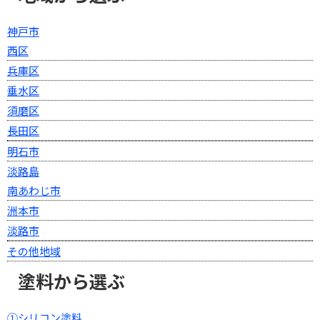
神戸市
西区
兵庫区
垂水区
須磨区
長田区
明石市
淡路島
南あわじ市
洲本市
淡路市
その他地域
塗料から選ぶ
①シリコン塗料