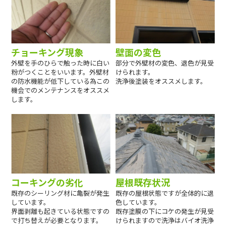
チョーキング現象
壁面の変色
外壁を手のひらで触った時に白い
部分で外壁材の変色、退色が見受
粉がつくことをいいます。外壁材
けられます。
の防水機能が低下している為この
洗浄後塗装をオススメします。
機会でのメンテナンスをオススメ
します。
コーキングの劣化
屋根既存状況
既存のシーリング材に亀裂が発生
既存の屋根状態ですが全体的に退
しています。
色しています。
界面剥離も起きている状態ですの
既存塗膜の下にコケの発生が見受
で打ち替えが必要となります。
けられますので洗浄はバイオ洗浄