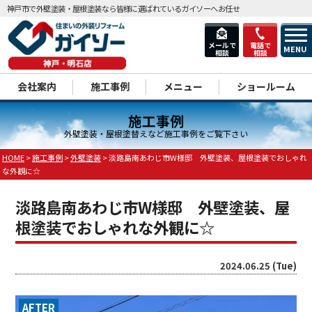
神戸市で外壁塗装・屋根塗装なら皆様に選ばれているガイソーへお任せ
メールで
電話で
MENU
相談
相談
dd
会社案内
施工事例
メニュー
ショールーム
施工事例
外壁塗装・屋根塗替えなど施工事例をご覧下さい
HOME
>
施工事例
>
外壁塗装
>
淡路島南あわじ市W様邸 外壁塗装、屋根塗装でおしゃれ
な外観に☆
淡路島南あわじ市W様邸 外壁塗装、屋
根塗装でおしゃれな外観に☆
2024.06.25 (Tue)
AFTER