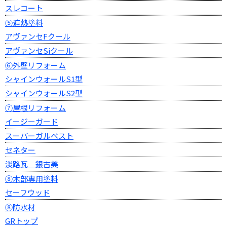
スレコート
⑤遮熱塗料
アヴァンセFクール
アヴァンセSiクール
⑥外壁リフォーム
シャインウォールS1型
シャインウォールS2型
⑦屋根リフォーム
イージーガード
スーパーガルベスト
セネター
淡路瓦 銀古美
⑧木部専用塗料
セーフウッド
⑧防水材
GRトップ