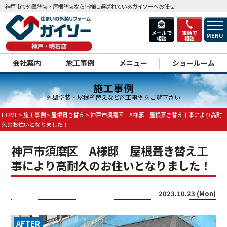
神戸市で外壁塗装・屋根塗装なら皆様に選ばれているガイソーへお任せ
メールで
電話で
MENU
相談
相談
dd
会社案内
施工事例
メニュー
ショールーム
施工事例
外壁塗装・屋根塗替えなど施工事例をご覧下さい
HOME
>
施工事例
>
屋根葺き替え
>
神戸市須磨区 A様邸 屋根葺き替え工事により高耐
久のお住いとなりました！
神戸市須磨区 A様邸 屋根葺き替え工
事により高耐久のお住いとなりました！
2023.10.23 (Mon)
AFTER