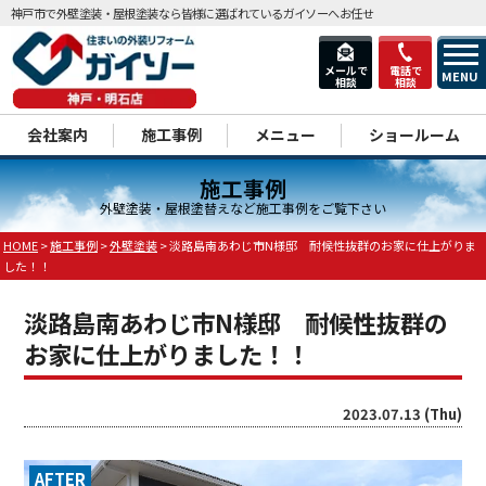
神戸市で外壁塗装・屋根塗装なら皆様に選ばれているガイソーへお任せ
メールで
電話で
MENU
相談
相談
dd
会社案内
施工事例
メニュー
ショールーム
施工事例
外壁塗装・屋根塗替えなど施工事例をご覧下さい
HOME
>
施工事例
>
外壁塗装
>
淡路島南あわじ市N様邸 耐候性抜群のお家に仕上がりま
した！！
淡路島南あわじ市N様邸 耐候性抜群の
お家に仕上がりました！！
2023.07.13 (Thu)
AFTER