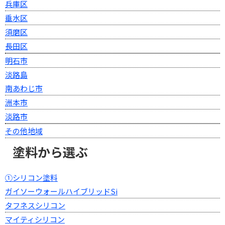
兵庫区
垂水区
須磨区
長田区
明石市
淡路島
南あわじ市
洲本市
淡路市
その他地域
塗料から選ぶ
①シリコン塗料
ガイソーウォールハイブリッドSi
タフネスシリコン
マイティシリコン