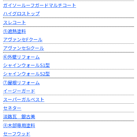
ガイソールーフガードマルチコート
ハイグロストップ
スレコート
⑤遮熱塗料
アヴァンセFクール
アヴァンセSiクール
⑥外壁リフォーム
シャインウォールS1型
シャインウォールS2型
⑦屋根リフォーム
イージーガード
スーパーガルベスト
セネター
淡路瓦 銀古美
⑧木部専用塗料
セーフウッド