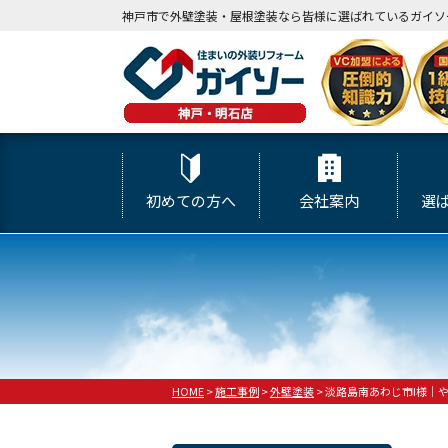
神戸市で外壁塗装・屋根塗装なら皆様に選ばれているガイソ
初めての方へ
会社案内
選
HOME
>
施工事例
>
外壁塗装
>
淡路島南あわじ市I様｜