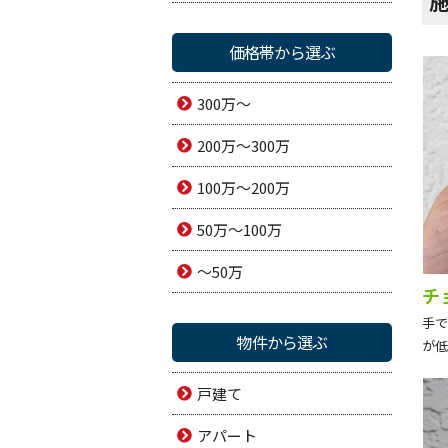
価格帯から選ぶ
300万～
200万～300万
100万～200万
50万～100万
～50万
チ
手で
物件から選ぶ
が低
戸建て
アパート