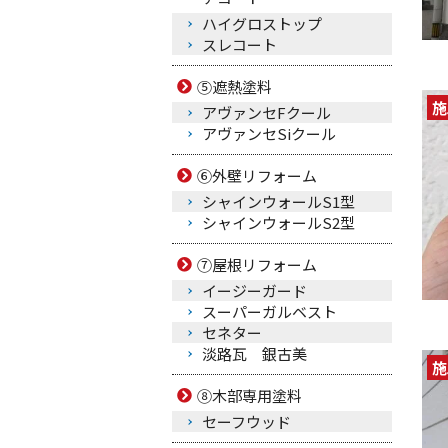
ハイグロストップ
スレコート
⑤遮熱塗料
施
アヴァンセFクール
アヴァンセSiクール
⑥外壁リフォーム
シャインウォールS1型
シャインウォールS2型
⑦屋根リフォーム
イージーガード
スーパーガルベスト
セネター
淡路瓦 銀古美
施
⑧木部専用塗料
セーフウッド