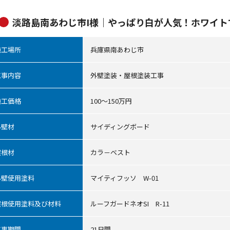
淡路島南あわじ市I様｜やっぱり白が人気！ホワイト
施工場所
兵庫県南あわじ市
工事内容
外壁塗装・屋根塗装工事
施工価格
100～150万円
外壁材
サイディングボード
屋根材
カラ－ベスト
外壁使用塗料
マイティフッソ W-01
屋根使用塗料及び材料
ルーフガードネオSI R-11
工事期間
21日間