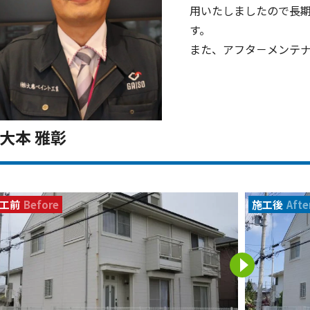
用いたしましたので
長
す。
また、アフタ－メンテ
大本 雅彰
工前
Before
施工後
Afte