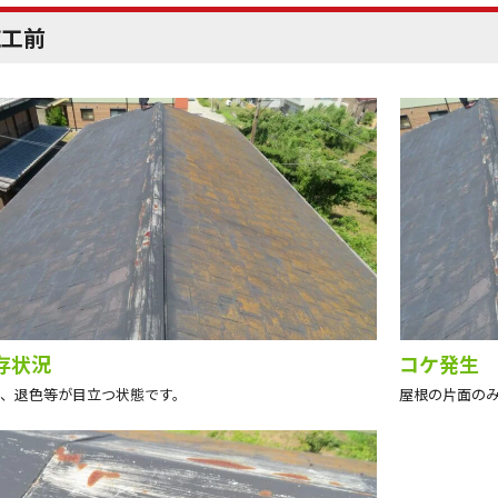
施工前
存状況
コケ発生
、退色等が目立つ状態です。
屋根の片面の