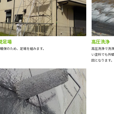
説足場
高圧洗浄
確保のため、足場を組みます。
高圧洗浄で洗
い塗料でも外
因となります