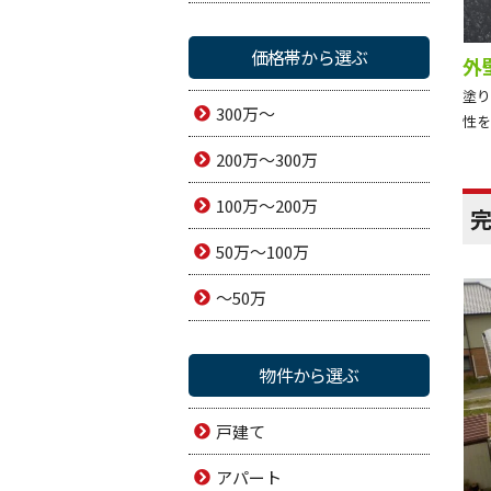
価格帯から選ぶ
外
塗り
300万～
性を
200万～300万
100万～200万
50万～100万
～50万
物件から選ぶ
戸建て
アパート