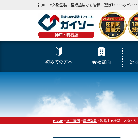
神戸市で外壁塗装・屋根塗装なら皆様に選ばれているガイソ
初めての方へ
会社案内
選
HOME
>
施工事例
>
屋根塗装
>
淡路市 H様邸 スタイ