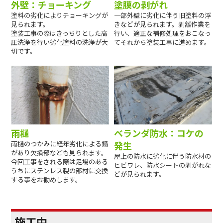
外壁：チョーキング
塗膜の剥がれ
塗料の劣化によりチョーキングが
一部外壁に劣化に伴う旧塗料の浮
見られます。
きなどが見られます。剥離作業を
塗装工事の際はきっちりとした高
行い、適正な補修処理をおこなっ
圧洗浄を行い劣化塗料の洗浄が大
てそれから塗装工事に進めます。
切です。
雨樋
ベランダ防水：コケの
雨樋のつかみに経年劣化による錆
発生
があり欠損部なども見られます。
屋上の防水に劣化に伴う防水材の
今回工事をされる際は足場のある
ヒビワレ、防水シートの剥がれな
うちにステンレス製の部材に交換
どが見られます。
する事をお勧めします。
施工中