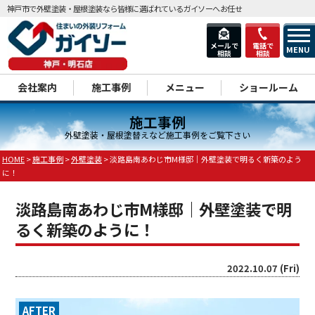
神戸市で外壁塗装・屋根塗装なら皆様に選ばれているガイソーへお任せ
メールで
電話で
MENU
相談
相談
dd
会社案内
施工事例
メニュー
ショールーム
施工事例
外壁塗装・屋根塗替えなど施工事例をご覧下さい
HOME
>
施工事例
>
外壁塗装
>
淡路島南あわじ市M様邸｜外壁塗装で明るく新築のよう
に！
淡路島南あわじ市M様邸｜外壁塗装で明
るく新築のように！
2022.10.07 (Fri)
AFTER