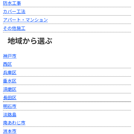
防水工事
カバー工法
アパート・マンション
その他施工
地域から選ぶ
神戸市
西区
兵庫区
垂水区
須磨区
長田区
明石市
淡路島
南あわじ市
洲本市