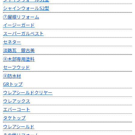
シャインウォールS2型
⑦屋根リフォーム
イージーガード
スーパーガルベスト
セネター
淡路瓦 銀古美
⑧木部専用塗料
セーフウッド
⑧防水材
GRトップ
ウレアシールドクリヤー
ウレアックス
エバーコート
タケトップ
ウレアシールド
その他リフォーム