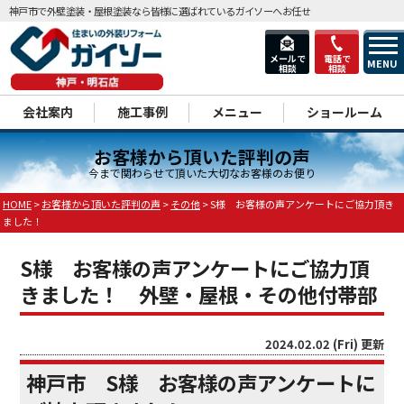
神戸市で外壁塗装・屋根塗装なら皆様に選ばれているガイソーへお任せ
メールで
電話で
MENU
相談
相談
dd
会社案内
施工事例
メニュー
ショールーム
お客様から頂いた評判の声
今まで関わらせて頂いた大切なお客様のお便り
HOME
>
お客様から頂いた評判の声
>
その他
>
S様 お客様の声アンケートにご協力頂き
ました！
S様 お客様の声アンケートにご協力頂
きました！ 外壁・屋根・その他付帯部
2024.02.02 (Fri) 更新
神戸市 S様 お客様の声アンケートに