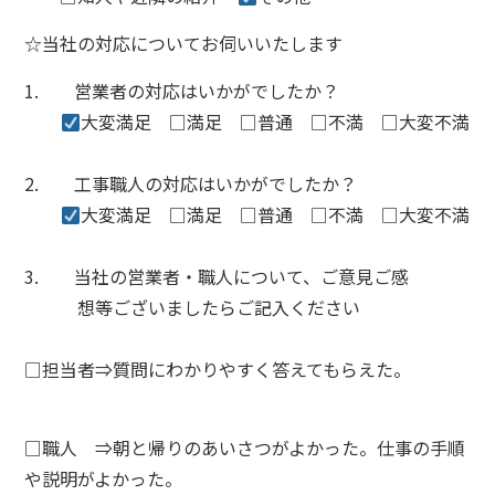
☆当社の対応についてお伺いいたします
1. 営業者の対応はいかがでしたか？
大変満足
□
満足
□
普通
□
不満
□
大変不満
2.
工事職人の対応はいかがでしたか？
大変満足 □満足
□
普通
□
不満
□
大変不満
3.
当社の営業者・職人について、ご意見ご感
想等ございましたらご記入ください
□
担当者
⇒質問にわかりやすく答えてもらえた。
□
職人
⇒朝と帰りのあいさつがよかった。仕事の手順
や説明がよかった。