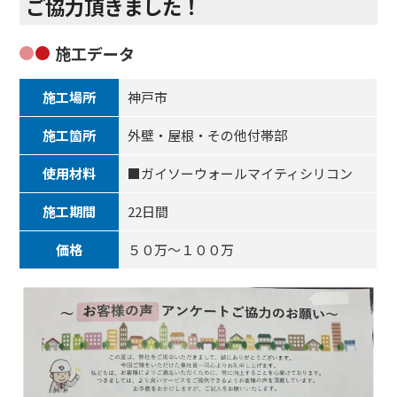
ご協力頂きました！
施工データ
施工場所
神戸市
施工箇所
外壁・屋根・その他付帯部
使用材料
■ガイソーウォールマイティシリコン
施工期間
22日間
価格
５０万～１００万