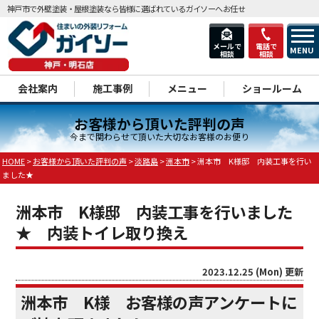
神戸市で外壁塗装・屋根塗装なら皆様に選ばれているガイソーへお任せ
メールで
電話で
MENU
相談
相談
dd
会社案内
施工事例
メニュー
ショールーム
お客様から頂いた評判の声
今まで関わらせて頂いた大切なお客様のお便り
HOME
>
お客様から頂いた評判の声
>
淡路島
>
洲本市
>
洲本市 K様邸 内装工事を行い
ました★
洲本市 K様邸 内装工事を行いました
★ 内装トイレ取り換え
2023.12.25 (Mon) 更新
洲本市 K様 お客様の声アンケートに