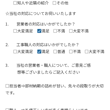
□知人や近隣の紹介 □その他
☆当社の対応についてお伺いいたします
1. 営業者の対応はいかがでしたか？
□大変満足
満足
□
不満
□
大変不満
2.
工事職人の対応はいかがでしたか？
□大変満足
満足
□
普通
□
不満
□
大変不満
3.
当社の営業者・職人について、ご意見ご感
想等ございましたらご記入ください
□
担当者
⇒部材納期の詰めが甘い、先々の段取りが大切
です。