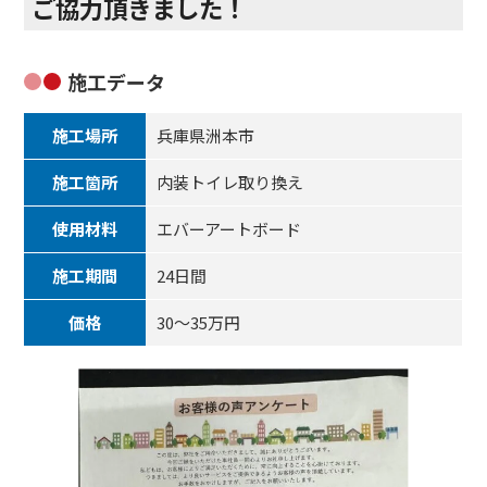
ご協力頂きました！
施工データ
施工場所
兵庫県洲本市
施工箇所
内装トイレ取り換え
使用材料
エバーアートボード
施工期間
24日間
価格
30～35万円