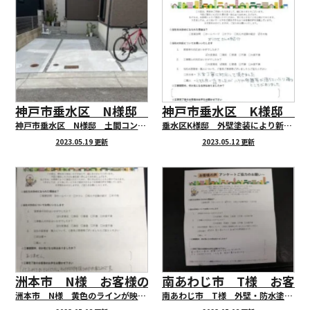
神戸市垂水区 N様邸 土間コンクリート工事承り
神戸市垂水区 K様邸 
神戸市垂水区 N様邸 土間コンクリート工事承りました。
垂水区K様邸 外壁塗装により新築のように生まれ変わりました
2023.05.19 更新
2023.05.12 更新
洲本市 N様 お客様の声アンケートにご協力頂き
南あわじ市 T様 お客様
洲本市 N様 黄色のラインが映える外観になりました！
南あわじ市 T様 外壁・防水塗装工事を行いました！