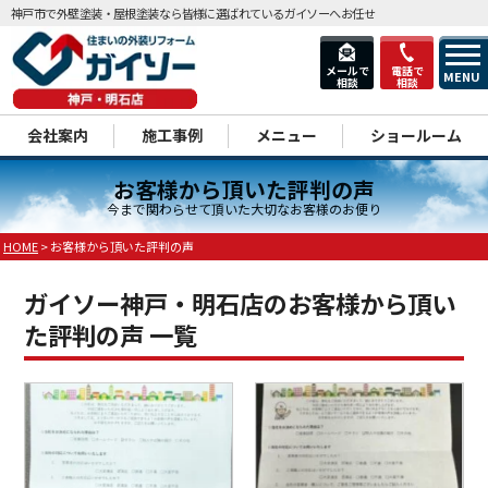
神戸市で外壁塗装・屋根塗装なら皆様に選ばれているガイソーへお任せ
メールで
電話で
MENU
相談
相談
dd
会社案内
施工事例
メニュー
ショールーム
お客様から頂いた評判の声
今まで関わらせて頂いた大切なお客様のお便り
HOME
>
お客様から頂いた評判の声
ガイソー神戸・明石店のお客様から頂い
た評判の声 一覧