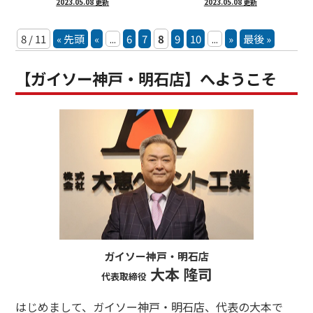
2023.05.08 更新
2023.05.08 更新
8 / 11
« 先頭
«
...
6
7
8
9
10
...
»
最後 »
【ガイソー神戸・明石店】へようこそ
ガイソー神戸・明石店
大本 隆司
代表取締役
はじめまして、ガイソー神戸・明石店、代表の大本で