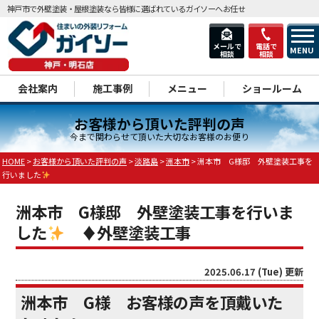
神戸市で外壁塗装・屋根塗装なら皆様に選ばれているガイソーへお任せ
メールで
電話で
MENU
相談
相談
dd
会社案内
施工事例
メニュー
ショールーム
お客様から頂いた評判の声
今まで関わらせて頂いた大切なお客様のお便り
HOME
>
お客様から頂いた評判の声
>
淡路島
>
洲本市
>
洲本市 G様邸 外壁塗装工事を
行いました
洲本市 G様邸 外壁塗装工事を行いま
した
♦
外壁塗装工事
2025.06.17 (Tue) 更新
洲本市 G様 お客様の声を頂戴いた