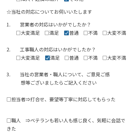
☆当社の対応についてお伺いいたします
1. 営業者の対応はいかがでしたか？
□大変満足 □満足
普通
□
不満
□
大変不満
2.
工事職人の対応はいかがでしたか？
□大変満足
満足 □普通
□
不満
□
大変不満
3.
当社の営業者・職人について、ご意見ご感
想等ございましたらご記入ください
□
担当者
⇒打合せ、要望等丁寧に対応してもらった
□
職人
⇒ベテランも若い人も感じ良く、気軽に会話で
きた