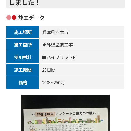
しました！
施工データ
施工場所
兵庫県洲本市
施工箇所
♦外壁塗装工事
使用材料
■ハイブリットF
施工期間
25日間
価格
200～250万