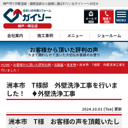
神戸市で外壁塗装・屋根塗装なら皆様に選ばれているガイソーへお任せ
メールで
電話で
MENU
相談
相談
dd
会社案内
施工事例
メニュー
ショールーム
お客様から頂いた評判の声
今まで関わらせて頂いた大切なお客様のお便り
HOME
>
お客様から頂いた評判の声
>
淡路島
>
洲本市
>
洲本市 T様邸 外壁洗浄工事を
行いました！
洲本市 T様邸 外壁洗浄工事を行いま
した！ ♦外壁洗浄工事
2024.10.01 (Tue) 更新
洲本市 T様 お客様の声を頂戴いたし