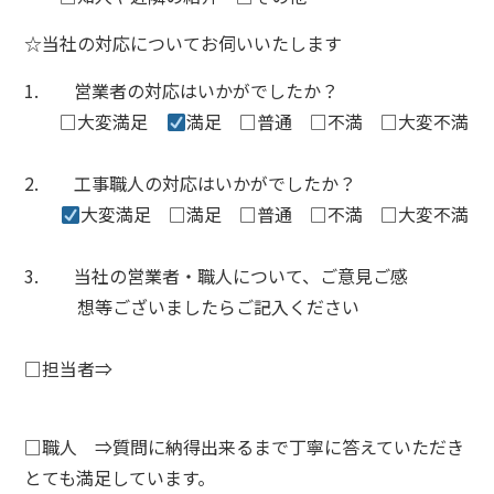
☆当社の対応についてお伺いいたします
1. 営業者の対応はいかがでしたか？
□大変満足
満足 □普通
□
不満
□
大変不満
2.
工事職人の対応はいかがでしたか？
大変満足 □満足 □普通
□
不満
□
大変不満
3.
当社の営業者・職人について、ご意見ご感
想等ございましたらご記入ください
□
担当者
⇒
□
職人
⇒質問に納得出来るまで丁寧に答えていただき
とても満足しています。