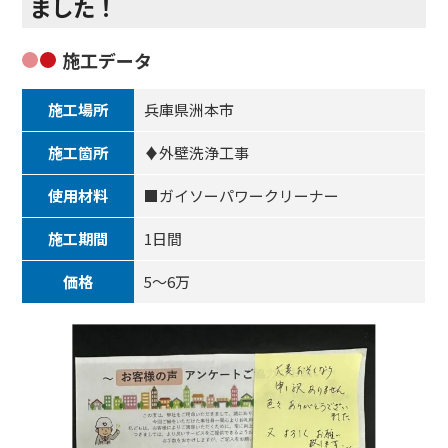
ました！
施工データ
施工場所
兵庫県洲本市
施工箇所
♦外壁洗浄工事
使用材料
■ガイソーパワークリーナー
施工期間
1日間
価格
5～6万