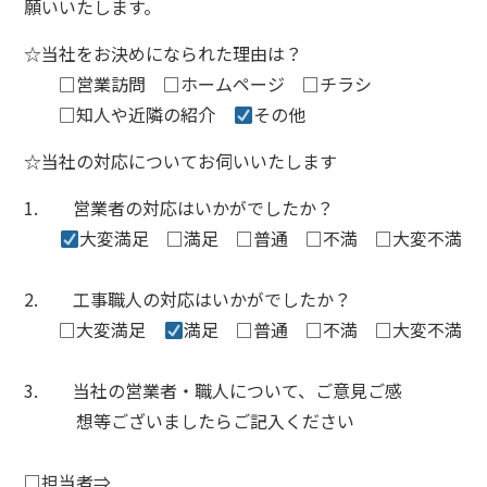
願いいたします。
☆当社をお決めになられた理由は？
□
営業訪問
□
ホームページ □チラシ
□知人や近隣の紹介
その他
☆当社の対応についてお伺いいたします
1. 営業者の対応はいかがでしたか？
大変満足 □満足
□
普通
□
不満
□
大変不満
2.
工事職人の対応はいかがでしたか？
□大変満足
満足
□
普通
□
不満
□
大変不満
3.
当社の営業者・職人について、ご意見ご感
想等ございましたらご記入ください
□
担当者
⇒