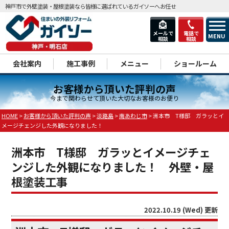
神戸市で外壁塗装・屋根塗装なら皆様に選ばれているガイソーへお任せ
メールで
電話で
MENU
相談
相談
dd
会社案内
施工事例
メニュー
ショールーム
お客様から頂いた評判の声
今まで関わらせて頂いた大切なお客様のお便り
HOME
>
お客様から頂いた評判の声
>
淡路島
>
南あわじ市
>
洲本市 T様邸 ガラッとイ
メージチェンジした外観になりました！
洲本市 T様邸 ガラッとイメージチェ
ンジした外観になりました！ 外壁・屋
根塗装工事
2022.10.19 (Wed) 更新