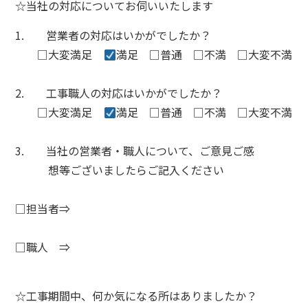
☆当社の対応についてお伺いいたします
1. 営業者の対応はいかがでしたか？
□大変満足
満足
□
普通
□
不満
□
大変不満
2.
工事職人の対応はいかがでしたか？
□大変満足
満足
□
普通
□
不満
□
大変不満
3.
当社の営業者・職人について、ご意見ご感
想等ございましたらご記入ください
□
担当者
⇒
□
職人
⇒
☆
工事期間中、何か気になる所はありましたか？