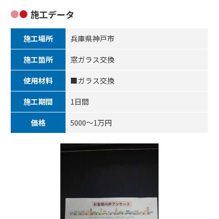
施工データ
施工場所
兵庫県神戸市
施工箇所
窓ガラス交換
使用材料
■ガラス交換
施工期間
1日間
価格
5000～1万円