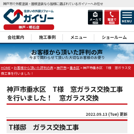
神戸市で外壁塗装・屋根塗装なら皆様に選ばれているガイソーへお任せ
メールで
電話で
MENU
相談
相談
dd
会社案内
施工事例
メニュー
ショールーム
お客様から頂いた評判の声
今まで関わらせて頂いた大切なお客様のお便り
HOME
>
お客様から頂いた評判の声
>
神戸市
>
垂水区
>
神戸市垂水区 T様 窓ガラス交
換工事を行いました！
神戸市垂水区 T様 窓ガラス交換工事
を行いました！ 窓ガラス交換
2022.09.13 (Tue) 更新
T様邸 ガラス交換工事